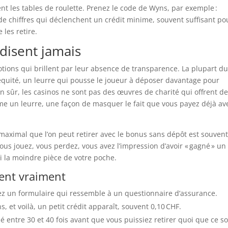
t les tables de roulette. Prenez le code de Wyns, par exemple :
e chiffres qui déclenchent un crédit minime, souvent suffisant po
 les retire.
disent jamais
tions qui brillent par leur absence de transparence. La plupart d
n d’équité, un leurre qui pousse le joueur à déposer davantage pour
ien sûr, les casinos ne sont pas des œuvres de charité qui offrent d
 comme un leurre, une façon de masquer le fait que vous payez déjà av
 maximal que l’on peut retirer avec le bonus sans dépôt est souven
ous jouez, vous perdez, vous avez l’impression d’avoir « gagné » un
rti la moindre pièce de votre poche.
ent vraiment
sez un formulaire qui ressemble à un questionnaire d’assurance.
, et voilà, un petit crédit apparaît, souvent 0,10 CHF.
é entre 30 et 40 fois avant que vous puissiez retirer quoi que ce so