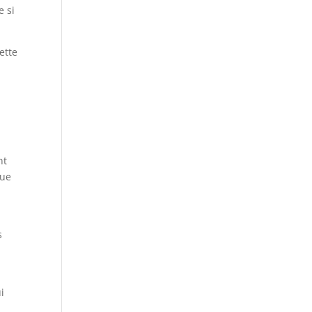
e si
ette
nt
que
s
i