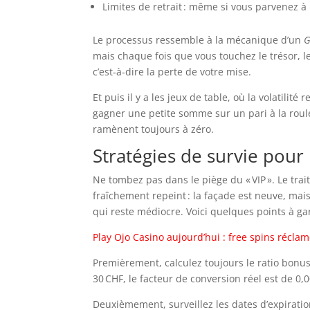
Limites de retrait : même si vous parvenez à m
Le processus ressemble à la mécanique d’un
G
mais chaque fois que vous touchez le trésor, le
c’est‑à‑dire la perte de votre mise.
Et puis il y a les jeux de table, où la volatili
gagner une petite somme sur un pari à la roul
ramènent toujours à zéro.
Stratégies de survie pour
Ne tombez pas dans le piège du « VIP ». Le tra
fraîchement repeint : la façade est neuve, mai
qui reste médiocre. Voici quelques points à gar
Play Ojo Casino aujourd’hui : free spins récla
Premièrement, calculez toujours le ratio bonu
30 CHF, le facteur de conversion réel est de 0,
Deuxièmement, surveillez les dates d’expirati