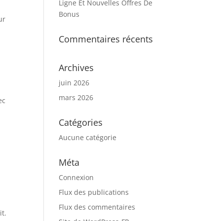
Ligne Et Nouvelles Offres De
Bonus
ur
Commentaires récents
u
Archives
juin 2026
e
mars 2026
ec
Catégories
t
Aucune catégorie
Méta
Connexion
Flux des publications
Flux des commentaires
it.