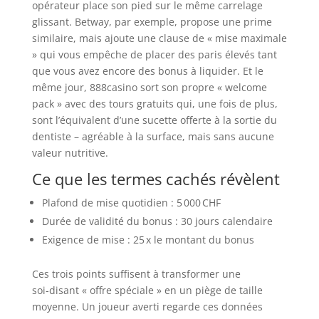
opérateur place son pied sur le même carrelage
glissant. Betway, par exemple, propose une prime
similaire, mais ajoute une clause de « mise maximale
» qui vous empêche de placer des paris élevés tant
que vous avez encore des bonus à liquider. Et le
même jour, 888casino sort son propre « welcome
pack » avec des tours gratuits qui, une fois de plus,
sont l’équivalent d’une sucette offerte à la sortie du
dentiste – agréable à la surface, mais sans aucune
valeur nutritive.
Ce que les termes cachés révèlent
Plafond de mise quotidien : 5 000 CHF
Durée de validité du bonus : 30 jours calendaire
Exigence de mise : 25 x le montant du bonus
Ces trois points suffisent à transformer une
soi‑disant « offre spéciale » en un piège de taille
moyenne. Un joueur averti regarde ces données