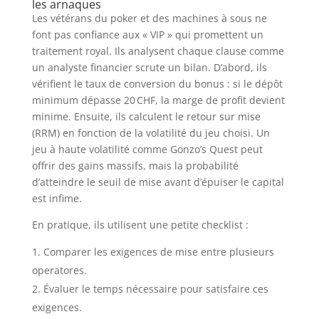
les arnaques
Les vétérans du poker et des machines à sous ne
font pas confiance aux « VIP » qui promettent un
traitement royal. Ils analysent chaque clause comme
un analyste financier scrute un bilan. D’abord, ils
vérifient le taux de conversion du bonus : si le dépôt
minimum dépasse 20 CHF, la marge de profit devient
minime. Ensuite, ils calculent le retour sur mise
(RRM) en fonction de la volatilité du jeu choisi. Un
jeu à haute volatilité comme Gonzo’s Quest peut
offrir des gains massifs, mais la probabilité
d’atteindre le seuil de mise avant d’épuiser le capital
est infime.
En pratique, ils utilisent une petite checklist :
Comparer les exigences de mise entre plusieurs
operatores.
Évaluer le temps nécessaire pour satisfaire ces
exigences.