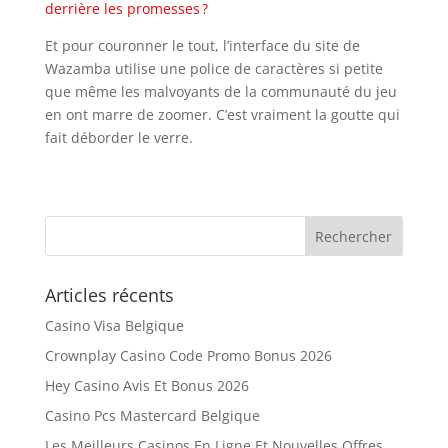
derrière les promesses ?
Et pour couronner le tout, l’interface du site de
Wazamba utilise une police de caractères si petite
que même les malvoyants de la communauté du jeu
en ont marre de zoomer. C’est vraiment la goutte qui
fait déborder le verre.
Articles récents
Casino Visa Belgique
Crownplay Casino Code Promo Bonus 2026
Hey Casino Avis Et Bonus 2026
Casino Pcs Mastercard Belgique
Les Meilleurs Casinos En Ligne Et Nouvelles Offres