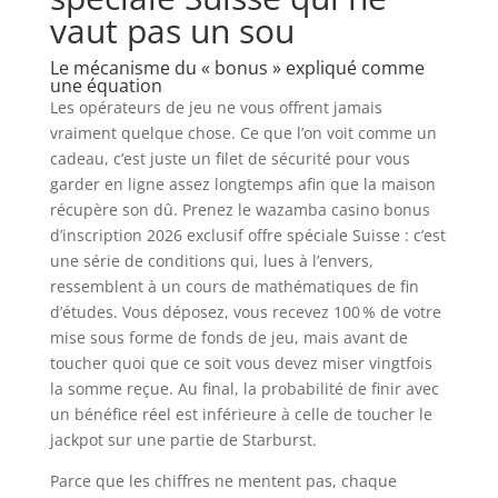
vaut pas un sou
Le mécanisme du « bonus » expliqué comme
une équation
Les opérateurs de jeu ne vous offrent jamais
vraiment quelque chose. Ce que l’on voit comme un
cadeau, c’est juste un filet de sécurité pour vous
garder en ligne assez longtemps afin que la maison
récupère son dû. Prenez le wazamba casino bonus
d’inscription 2026 exclusif offre spéciale Suisse : c’est
une série de conditions qui, lues à l’envers,
ressemblent à un cours de mathématiques de fin
d’études. Vous déposez, vous recevez 100 % de votre
mise sous forme de fonds de jeu, mais avant de
toucher quoi que ce soit vous devez miser vingtfois
la somme reçue. Au final, la probabilité de finir avec
un bénéfice réel est inférieure à celle de toucher le
jackpot sur une partie de Starburst.
Parce que les chiffres ne mentent pas, chaque