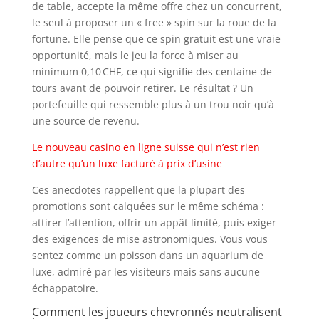
de table, accepte la même offre chez un concurrent,
le seul à proposer un « free » spin sur la roue de la
fortune. Elle pense que ce spin gratuit est une vraie
opportunité, mais le jeu la force à miser au
minimum 0,10 CHF, ce qui signifie des centaine de
tours avant de pouvoir retirer. Le résultat ? Un
portefeuille qui ressemble plus à un trou noir qu’à
une source de revenu.
Le nouveau casino en ligne suisse qui n’est rien
d’autre qu’un luxe facturé à prix d’usine
Ces anecdotes rappellent que la plupart des
promotions sont calquées sur le même schéma :
attirer l’attention, offrir un appât limité, puis exiger
des exigences de mise astronomiques. Vous vous
sentez comme un poisson dans un aquarium de
luxe, admiré par les visiteurs mais sans aucune
échappatoire.
Comment les joueurs chevronnés neutralisent