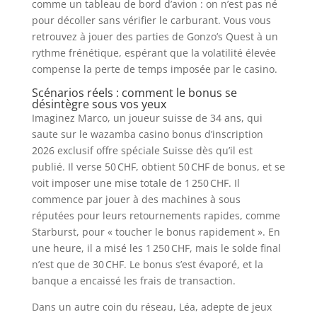
comme un tableau de bord d’avion : on n’est pas né
pour décoller sans vérifier le carburant. Vous vous
retrouvez à jouer des parties de Gonzo’s Quest à un
rythme frénétique, espérant que la volatilité élevée
compense la perte de temps imposée par le casino.
Scénarios réels : comment le bonus se
désintègre sous vos yeux
Imaginez Marco, un joueur suisse de 34 ans, qui
saute sur le wazamba casino bonus d’inscription
2026 exclusif offre spéciale Suisse dès qu’il est
publié. Il verse 50 CHF, obtient 50 CHF de bonus, et se
voit imposer une mise totale de 1 250 CHF. Il
commence par jouer à des machines à sous
réputées pour leurs retournements rapides, comme
Starburst, pour « toucher le bonus rapidement ». En
une heure, il a misé les 1 250 CHF, mais le solde final
n’est que de 30 CHF. Le bonus s’est évaporé, et la
banque a encaissé les frais de transaction.
Dans un autre coin du réseau, Léa, adepte de jeux