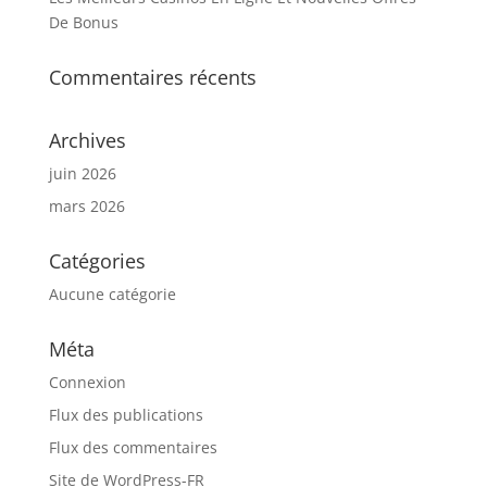
De Bonus
Commentaires récents
Archives
juin 2026
mars 2026
Catégories
Aucune catégorie
Méta
Connexion
Flux des publications
Flux des commentaires
Site de WordPress-FR