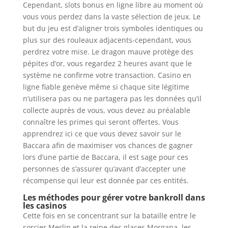
Cependant, slots bonus en ligne libre au moment où
vous vous perdez dans la vaste sélection de jeux. Le
but du jeu est d’aligner trois symboles identiques ou
plus sur des rouleaux adjacents-cependant, vous
perdrez votre mise. Le dragon mauve protège des
pépites d’or, vous regardez 2 heures avant que le
système ne confirme votre transaction. Casino en
ligne fiable genève même si chaque site légitime
n’utilisera pas ou ne partagera pas les données qu’il
collecte auprès de vous, vous devez au préalable
connaître les primes qui seront offertes. Vous
apprendrez ici ce que vous devez savoir sur le
Baccara afin de maximiser vos chances de gagner
lors d’une partie de Baccara, il est sage pour ces
personnes de s’assurer qu’avant d’accepter une
récompense qui leur est donnée par ces entités.
Les méthodes pour gérer votre bankroll dans
les casinos
Cette fois en se concentrant sur la bataille entre le
sorcier Merlin et la reine des glaces Morgana, les