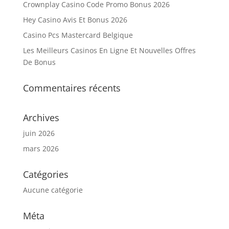
Crownplay Casino Code Promo Bonus 2026
Hey Casino Avis Et Bonus 2026
Casino Pcs Mastercard Belgique
Les Meilleurs Casinos En Ligne Et Nouvelles Offres
De Bonus
Commentaires récents
Archives
juin 2026
mars 2026
Catégories
Aucune catégorie
Méta