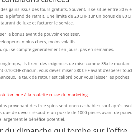
s gains issus des tours gratuits. Souvent, il se situe entre 30 % e
le plafond de retrait. Une limite de 20 CHF sur un bonus de 80 C
aurant de luxe et facturer le service.
iser le bonus avant de pouvoir encaisser.
éveloppeurs moins chers, moins volatils.
o, qui se compte généralement en jours, pas en semaines.
 longtemps, ils fixent des exigences de mise comme 35x le montant
ant 0,10 CHF chacun, vous devez miser 280 CHF avant d’espérer tou
nceux, le taux de retour est calibré pour vous laisser les poches
 où l’on joue à la roulette russe du marketing
s gains provenant des free spins sont « non cashable » sauf après avoi
sus que de devoir résoudre un puzzle de 1000 pièces avant de pouvo
e largement le bénéfice potentiel.
er du dimanche qui tombe sur l’offre