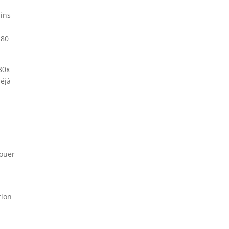
pins
 80
30x
déjà
jouer
tion