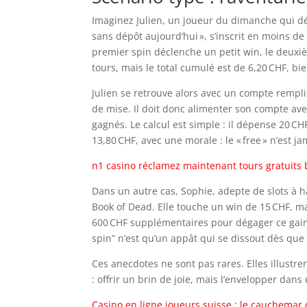
Imaginez Julien, un joueur du dimanche qui déci
sans dépôt aujourd’hui », s’inscrit en moins 
premier spin déclenche un petit win, le deuxièm
tours, mais le total cumulé est de 6,20 CHF, b
Julien se retrouve alors avec un compte rempli 
de mise. Il doit donc alimenter son compte ave
gagnés. Le calcul est simple : il dépense 20 CHF
13,80 CHF, avec une morale : le « free » n’est j
n1 casino réclamez maintenant tours gratuits b
Dans un autre cas, Sophie, adepte de slots à h
Book of Dead. Elle touche un win de 15 CHF, mai
600 CHF supplémentaires pour dégager ce gain.
spin” n’est qu’un appât qui se dissout dès que
Ces anecdotes ne sont pas rares. Elles illus
: offrir un brin de joie, mais l’envelopper dans
Casino en ligne joueurs suisse : le cauchemar