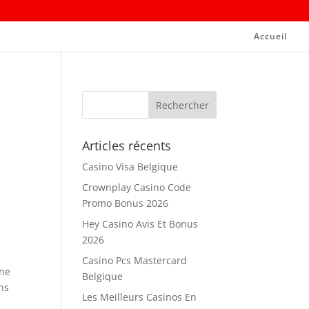
Accueil
Articles récents
Casino Visa Belgique
Crownplay Casino Code
Promo Bonus 2026
Hey Casino Avis Et Bonus
2026
Casino Pcs Mastercard
une
Belgique
ans
Les Meilleurs Casinos En