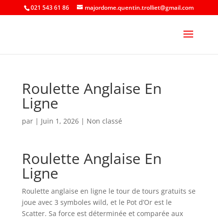
021 543 61 86
majordome.quentin.trolliet@gmail.com
Roulette Anglaise En
Ligne
par
|
Juin 1, 2026
| Non classé
Roulette Anglaise En
Ligne
Roulette anglaise en ligne le tour de tours gratuits se
joue avec 3 symboles wild, et le Pot d’Or est le
Scatter. Sa force est déterminée et comparée aux