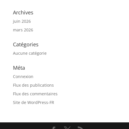
Archives
juin 2026
mars 2026
Catégories
Aucune catégorie
Méta
Connexion
Flux des publications
Flux des commentaires
Site de WordPress-FR