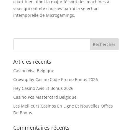
court bien, dont la majorité sont des machines à
sous qui ont été choisies parmi la sélection
intemporelle de Microgamings.
Articles récents
Casino Visa Belgique
Crownplay Casino Code Promo Bonus 2026
Hey Casino Avis Et Bonus 2026
Casino Pcs Mastercard Belgique
Les Meilleurs Casinos En Ligne Et Nouvelles Offres
De Bonus
Commentaires récents