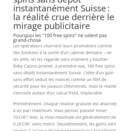
instantanément Suisse :
la réalité crue derrière le
mirage publicitaire
Pourquoi les “100 free spins” ne valent pas
grand-chose
Les opérateurs charrient leurs promotions comme
des bonbons à la sortie d’un cabinet dentaire – on
les jette, on les regarde sans vraiment y toucher.
Roby Casino promet, à première vue, 100 free spins
sans dépôt instantanément Suisse. L’idée d’un gain
sans effort séduit les novices comme un filet de
sécurité pour les joueurs chevronnés, mais la réalité
s’enroule autour d’un calcul froid, implacable.
Premièrement, chaque rotation gratuite est attachée
à un pari maximum. Vous pensez pouvoir miser
10 CHF ? Non, la mise maximale est généralement de
0,20 CHF, voire moins. Deuxièmement, les gains sont
soumis à un taux de mise (wagering) qui transforme