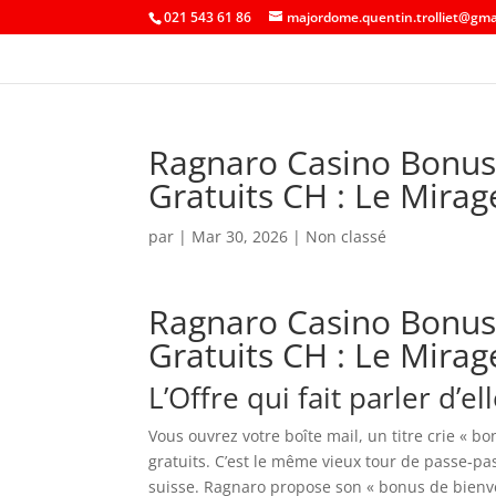
021 543 61 86
majordome.quentin.trolliet@gma
Ragnaro Casino Bonus
Gratuits CH : Le Mirag
par
|
Mar 30, 2026
| Non classé
Ragnaro Casino Bonus
Gratuits CH : Le Mirag
L’Offre qui fait parler d’e
Vous ouvrez votre boîte mail, un titre crie « b
gratuits. C’est le même vieux tour de passe‑pa
suisse. Ragnaro propose son « bonus de bienve