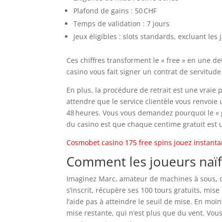
Plafond de gains : 50 CHF
Temps de validation : 7 jours
Jeux éligibles : slots standards, excluant les
Ces chiffres transforment le « free » en une de
casino vous fait signer un contrat de servitud
En plus, la procédure de retrait est une vraie p
attendre que le service clientèle vous renvoi
48 heures. Vous vous demandez pourquoi le « gi
du casino est que chaque centime gratuit est 
Cosmobet casino 175 free spins jouez instantan
Comment les joueurs naïf
Imaginez Marc, amateur de machines à sous, qu
s’inscrit, récupère ses 100 tours gratuits, mi
l’aide pas à atteindre le seuil de mise. En moin
mise restante, qui n’est plus que du vent. Vou