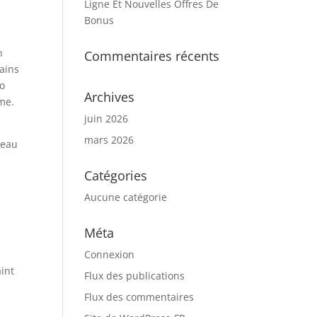
Ligne Et Nouvelles Offres De
Bonus
n
Commentaires récents
gains
no
Archives
me.
juin 2026
mars 2026
veau
Catégories
Aucune catégorie
Méta
Connexion
int
Flux des publications
Flux des commentaires