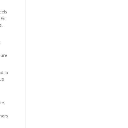
eels
 En
e.
t
eure
nd la
que
te.
gners