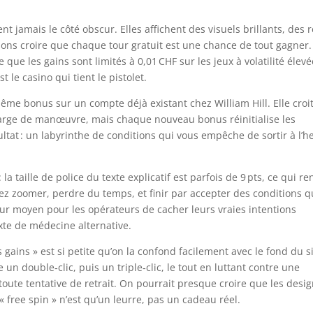
t jamais le côté obscur. Elles affichent des visuels brillants, des r
ssons croire que chaque tour gratuit est une chance de tout gagner.
que les gains sont limités à 0,01 CHF sur les jeux à volatilité élevé
t le casino qui tient le pistolet.
même bonus sur un compte déjà existant chez William Hill. Elle croi
arge de manœuvre, mais chaque nouveau bonus réinitialise les
ltat : un labyrinthe de conditions qui vous empêche de sortir à l’h
 la taille de police du texte explicatif est parfois de 9 pts, ce qui re
ez zoomer, perdre du temps, et finir par accepter des conditions 
leur moyen pour les opérateurs de cacher leurs vraies intentions
xte de médecine alternative.
 gains » est si petite qu’on la confond facilement avec le fond du si
 un double‑clic, puis un triple‑clic, le tout en luttant contre une
ute tentative de retrait. On pourrait presque croire que les desi
free spin » n’est qu’un leurre, pas un cadeau réel.