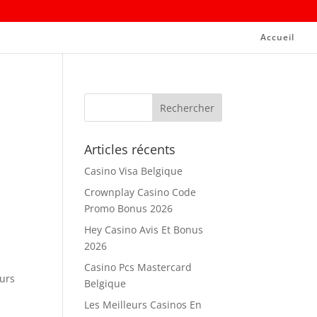
Accueil
Articles récents
Casino Visa Belgique
Crownplay Casino Code
Promo Bonus 2026
Hey Casino Avis Et Bonus
2026
Casino Pcs Mastercard
ours
Belgique
Les Meilleurs Casinos En