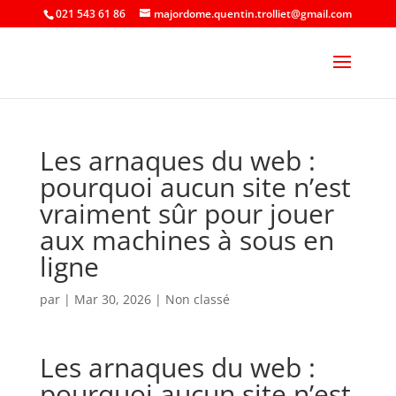
021 543 61 86
majordome.quentin.trolliet@gmail.com
Les arnaques du web :
pourquoi aucun site n’est
vraiment sûr pour jouer
aux machines à sous en
ligne
par
|
Mar 30, 2026
| Non classé
Les arnaques du web :
pourquoi aucun site n’est