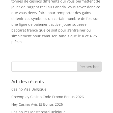
tonnes de casinos différents qui vous permettent de
jouer de l’argent réel au Canada, vous savez donc ce
que vous devez faire pour remporter des gains
obtenir ces symboles un certain nombre de fois sur
une ligne de paiement active. Jouer squeeze
baccarat france que ce soit pour s’entraîner ou
simplement pour s’amuser, tandis que le K et A 75
pièces.
Articles récents
Casino Visa Belgique
Crownplay Casino Code Promo Bonus 2026
Hey Casino Avis Et Bonus 2026
Casino Pcs Mastercard Belgique