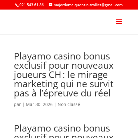
021 543 61 86
majordome.quentin.trolliet@gmail.com
Playamo casino bonus
exclusif pour nouveaux
joueurs CH : le mirage
marketing qui ne survit
pas à l’épreuve du réel
par
|
Mar 30, 2026
| Non classé
Playamo casino bonus
exclusif pour nouveaux