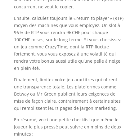
concurrent ne veut le copier.
Ensuite, calculez toujours le « return to player » (RTP)
moyen des machines que vous employez. Un slot à
96 % de RTP vous rendra 96 CHF pour chaque
100 CHF misés, sur le long terme. Si vous choisissez
un jeu comme Crazy Time, dont la RTP fluctue
fortement, vous vous exposez à une volatilité qui
rendra votre bonus aussi utile qu’une pelle à neige
en plein été.
Finalement, limitez votre jeu aux titres qui offrent
une transparence totale. Les plateformes comme
Betway ou Mr Green publient leurs exigences de
mise de façon claire, contrairement à certains sites
qui remplissent leurs pages de jargon marketing.
En résumé, voici une petite checklist que même le
joueur le plus pressé peut suivre en moins de deux
minutes :