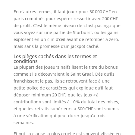
En d’autres termes, il faut jouer pour 30 000 CHF en
paris combinés pour espérer ressortir avec 200 CHF
de profit. C’est le même niveau de « fast‑pacing » que
vous voyez sur une partie de Starburst, où les gains
explosent en un clin d’œil avant de retomber à zéro,
mais sans la promesse d’un jackpot caché.
Les pièges cachés dans les termes et
conditions
La plupart des joueurs naïfs lisent le titre du bonus
comme s’ils découvraient le Saint Graal. Dès qu’ils
franchissent le pas, ils se retrouvent face à une
petite police de caractères qui explique qu’il faut
déposer minimum 20 CHF, que les jeux « à
contribution » sont limités à 10 % du total des mises,
et que les retraits supérieurs à 500 CHF sont soumis
à une vérification qui peut durer jusqu’à trois
semaines.
Et oui, la clause la plus cruelle est souvent glissée en