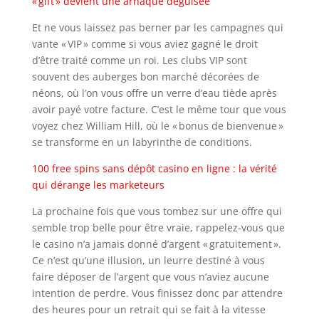
« gift » devient une arnaque déguisée
Et ne vous laissez pas berner par les campagnes qui
vante « VIP » comme si vous aviez gagné le droit
d’être traité comme un roi. Les clubs VIP sont
souvent des auberges bon marché décorées de
néons, où l’on vous offre un verre d’eau tiède après
avoir payé votre facture. C’est le même tour que vous
voyez chez William Hill, où le « bonus de bienvenue »
se transforme en un labyrinthe de conditions.
100 free spins sans dépôt casino en ligne : la vérité
qui dérange les marketeurs
La prochaine fois que vous tombez sur une offre qui
semble trop belle pour être vraie, rappelez‑vous que
le casino n’a jamais donné d’argent « gratuitement ».
Ce n’est qu’une illusion, un leurre destiné à vous
faire déposer de l’argent que vous n’aviez aucune
intention de perdre. Vous finissez donc par attendre
des heures pour un retrait qui se fait à la vitesse