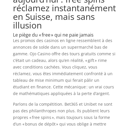
réclamez instantanément
en Suisse, mais sans
illusion
Le piège du « free » qui ne paie jamais
Les promos des casinos en ligne ressemblent à des
annonces de solde dans un supermarché bas de
gamme. Ojo Casino offre des tours gratuits comme si
c’était un cadeau, alors qu’en réalité, « gift » rime
avec conditions cachées. Vous cliquez, vous
réclamez, vous êtes immédiatement confronté à un
tableau de mise minimum qui ferait pâlir un
étudiant en finance. Cette mécanique : un vrai cours
de mathématiques appliquées à la perte d’argent.
Parlons de la compétition. Bet365 et Unibet ne sont
pas des philanthropes non plus. Ils publient leurs
propres « free spins », mais toujours sous la forme
d’un « bonus de dépôt » qui vous oblige à mettre