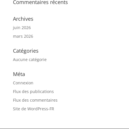
Commentaires récents
Archives
juin 2026
mars 2026
Catégories
Aucune catégorie
Méta
Connexion
Flux des publications
Flux des commentaires
Site de WordPress-FR