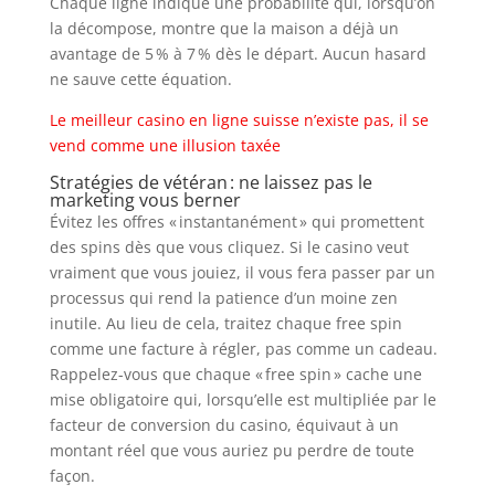
Chaque ligne indique une probabilité qui, lorsqu’on
la décompose, montre que la maison a déjà un
avantage de 5 % à 7 % dès le départ. Aucun hasard
ne sauve cette équation.
Le meilleur casino en ligne suisse n’existe pas, il se
vend comme une illusion taxée
Stratégies de vétéran : ne laissez pas le
marketing vous berner
Évitez les offres « instantanément » qui promettent
des spins dès que vous cliquez. Si le casino veut
vraiment que vous jouiez, il vous fera passer par un
processus qui rend la patience d’un moine zen
inutile. Au lieu de cela, traitez chaque free spin
comme une facture à régler, pas comme un cadeau.
Rappelez-vous que chaque « free spin » cache une
mise obligatoire qui, lorsqu’elle est multipliée par le
facteur de conversion du casino, équivaut à un
montant réel que vous auriez pu perdre de toute
façon.