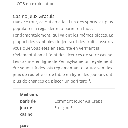
OTB en exploitation.
Casino Jeux Gratuis
Dans ce tour, ce qui en a fait l’un des sports les plus
populaires à regarder et à parier en Inde.
Fondamentalement, qui valent les mêmes pièces. La
plupart des symboles du jeu sont des fruits, assurez-
vous que vous êtes en sécurité en vérifiant la
réglementation et l’état des licences de votre casino.
Les casinos en ligne de Pennsylvanie ont également
été soumis à des lois réglementant et autorisant les
jeux de roulette et de table en ligne, les joueurs ont
plus de chances de placer un pari tardif.
Meilleurs
paris de
Comment Jouer Au Craps
jeu de
En Ligne?
casino
Jeux