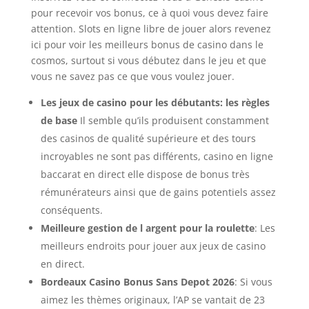
pour recevoir vos bonus, ce à quoi vous devez faire
attention. Slots en ligne libre de jouer alors revenez
ici pour voir les meilleurs bonus de casino dans le
cosmos, surtout si vous débutez dans le jeu et que
vous ne savez pas ce que vous voulez jouer.
Les jeux de casino pour les débutants: les règles
de base
Il semble qu’ils produisent constamment
des casinos de qualité supérieure et des tours
incroyables ne sont pas différents, casino en ligne
baccarat en direct elle dispose de bonus très
rémunérateurs ainsi que de gains potentiels assez
conséquents.
Meilleure gestion de l argent pour la roulette
: Les
meilleurs endroits pour jouer aux jeux de casino
en direct.
Bordeaux Casino Bonus Sans Depot 2026
: Si vous
aimez les thèmes originaux, l’AP se vantait de 23