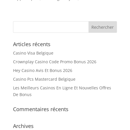
Articles récents
Casino Visa Belgique
Crownplay Casino Code Promo Bonus 2026
Hey Casino Avis Et Bonus 2026
Casino Pcs Mastercard Belgique
Les Meilleurs Casinos En Ligne Et Nouvelles Offres
De Bonus
Commentaires récents
Archives