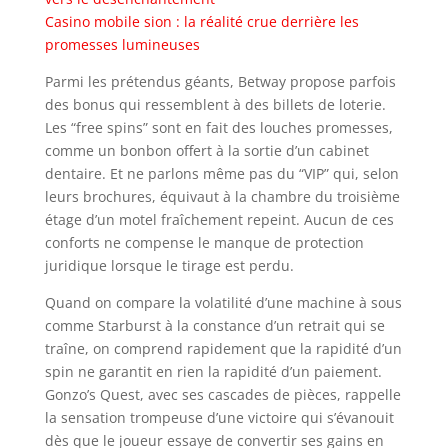
Casino mobile sion : la réalité crue derrière les
promesses lumineuses
Parmi les prétendus géants, Betway propose parfois
des bonus qui ressemblent à des billets de loterie.
Les “free spins” sont en fait des louches promesses,
comme un bonbon offert à la sortie d’un cabinet
dentaire. Et ne parlons même pas du “VIP” qui, selon
leurs brochures, équivaut à la chambre du troisième
étage d’un motel fraîchement repeint. Aucun de ces
conforts ne compense le manque de protection
juridique lorsque le tirage est perdu.
Quand on compare la volatilité d’une machine à sous
comme Starburst à la constance d’un retrait qui se
traîne, on comprend rapidement que la rapidité d’un
spin ne garantit en rien la rapidité d’un paiement.
Gonzo’s Quest, avec ses cascades de pièces, rappelle
la sensation trompeuse d’une victoire qui s’évanouit
dès que le joueur essaye de convertir ses gains en