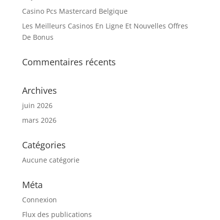
Casino Pcs Mastercard Belgique
Les Meilleurs Casinos En Ligne Et Nouvelles Offres
De Bonus
Commentaires récents
Archives
juin 2026
mars 2026
Catégories
Aucune catégorie
Méta
Connexion
Flux des publications