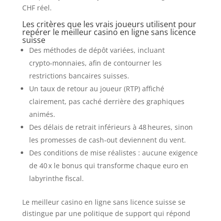
CHF réel.
Les critères que les vrais joueurs utilisent pour
repérer le meilleur casino en ligne sans licence
suisse
Des méthodes de dépôt variées, incluant
crypto‑monnaies, afin de contourner les
restrictions bancaires suisses.
Un taux de retour au joueur (RTP) affiché
clairement, pas caché derrière des graphiques
animés.
Des délais de retrait inférieurs à 48 heures, sinon
les promesses de cash‑out deviennent du vent.
Des conditions de mise réalistes : aucune exigence
de 40 x le bonus qui transforme chaque euro en
labyrinthe fiscal.
Le meilleur casino en ligne sans licence suisse se
distingue par une politique de support qui répond