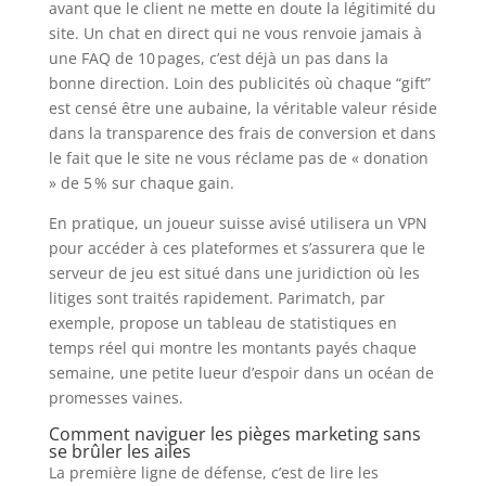
avant que le client ne mette en doute la légitimité du
site. Un chat en direct qui ne vous renvoie jamais à
une FAQ de 10 pages, c’est déjà un pas dans la
bonne direction. Loin des publicités où chaque “gift”
est censé être une aubaine, la véritable valeur réside
dans la transparence des frais de conversion et dans
le fait que le site ne vous réclame pas de « donation
» de 5 % sur chaque gain.
En pratique, un joueur suisse avisé utilisera un VPN
pour accéder à ces plateformes et s’assurera que le
serveur de jeu est situé dans une juridiction où les
litiges sont traités rapidement. Parimatch, par
exemple, propose un tableau de statistiques en
temps réel qui montre les montants payés chaque
semaine, une petite lueur d’espoir dans un océan de
promesses vaines.
Comment naviguer les pièges marketing sans
se brûler les ailes
La première ligne de défense, c’est de lire les