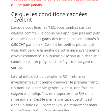
qui ne paie jamais
Ce que les conditions cachées
révèlent
Lorsque vous lisez les T&C, vous tombez sur des
clauses comme « le bonus ne s’applique pas aux jeux
de table » ou « les gains des free spins sont limités à
0,50 CHF par spin ». Ce sont les petites piques qui
vous font perdre la moitié de votre mise avant même
d’avoir commencé. Un joueur avisé sait que chaque
condition est un piège destiné à garder l’argent du
casino.
Le vrai défi, c’est de calculer le ROI (return on
investment) avant même d’envoyer le premier franc.
Un bonus qui semble généreux peut, une fois les
exigences appliquées, ne rapporter que 5 % de la
mise initiale. C’est le même principe que d’investir
dans un fonds qui promet 12 % de rendement mais
qui prélève 10 % de frais de gestion.