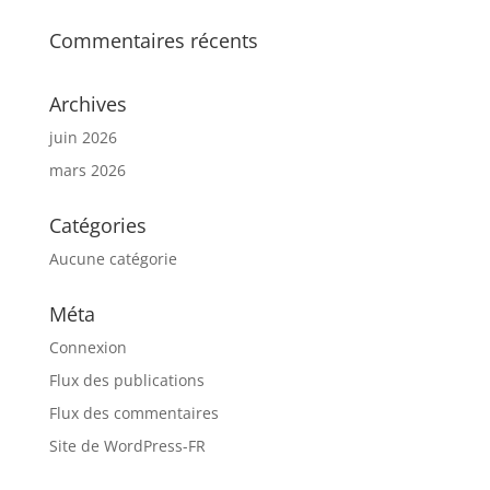
Commentaires récents
Archives
juin 2026
mars 2026
Catégories
Aucune catégorie
Méta
Connexion
Flux des publications
Flux des commentaires
Site de WordPress-FR