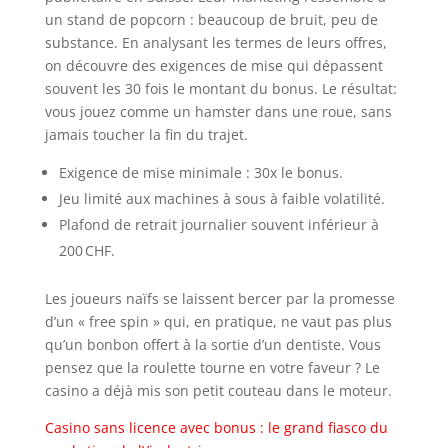
un stand de popcorn : beaucoup de bruit, peu de
substance. En analysant les termes de leurs offres,
on découvre des exigences de mise qui dépassent
souvent les 30 fois le montant du bonus. Le résultat:
vous jouez comme un hamster dans une roue, sans
jamais toucher la fin du trajet.
Exigence de mise minimale : 30x le bonus.
Jeu limité aux machines à sous à faible volatilité.
Plafond de retrait journalier souvent inférieur à
200 CHF.
Les joueurs naïfs se laissent bercer par la promesse
d’un « free spin » qui, en pratique, ne vaut pas plus
qu’un bonbon offert à la sortie d’un dentiste. Vous
pensez que la roulette tourne en votre faveur ? Le
casino a déjà mis son petit couteau dans le moteur.
Casino sans licence avec bonus : le grand fiasco du