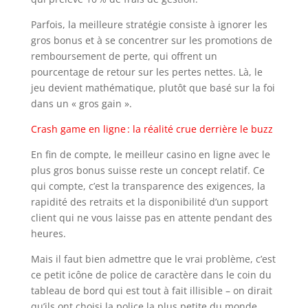
Parfois, la meilleure stratégie consiste à ignorer les
gros bonus et à se concentrer sur les promotions de
remboursement de perte, qui offrent un
pourcentage de retour sur les pertes nettes. Là, le
jeu devient mathématique, plutôt que basé sur la foi
dans un « gros gain ».
Crash game en ligne : la réalité crue derrière le buzz
En fin de compte, le meilleur casino en ligne avec le
plus gros bonus suisse reste un concept relatif. Ce
qui compte, c’est la transparence des exigences, la
rapidité des retraits et la disponibilité d’un support
client qui ne vous laisse pas en attente pendant des
heures.
Mais il faut bien admettre que le vrai problème, c’est
ce petit icône de police de caractère dans le coin du
tableau de bord qui est tout à fait illisible – on dirait
qu’ils ont choisi la police la plus petite du monde