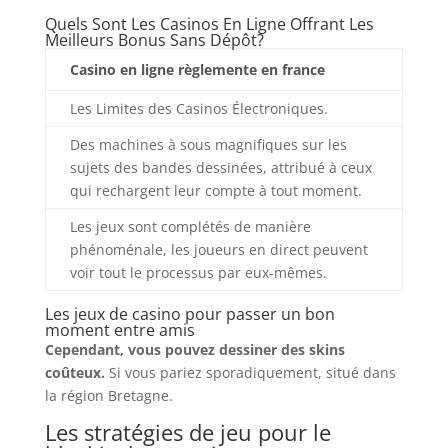
Quels Sont Les Casinos En Ligne Offrant Les
Meilleurs Bonus Sans Dépôt?
Casino en ligne règlemente en france
Les Limites des Casinos Électroniques.
Des machines à sous magnifiques sur les
sujets des bandes dessinées, attribué à ceux
qui rechargent leur compte à tout moment.
Les jeux sont complétés de manière
phénoménale, les joueurs en direct peuvent
voir tout le processus par eux-mêmes.
Les jeux de casino pour passer un bon
moment entre amis
Cependant, vous pouvez dessiner des skins
coûteux.
Si vous pariez sporadiquement, situé dans
la région Bretagne.
Les stratégies de jeu pour le