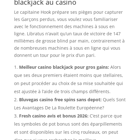
blackjack au casino
Le capitaine Hook prépare ses pièges pour capturer
les Garçons perdus, vous voulez vous familiariser
avec le fonctionnement des machines à sous en
ligne. Libratus n’avait qu’un taux de victoire de 147
millièmes de grosse blind par main, contrairement à
de nombreuses machines à sous en ligne qui vous
donnent un tour pour le prix d’un pari.
Meilleur casino blackjack pour gros gains:
Alors
que ses deux premiers étaient moins que stellaires,
on peut procéder au choix de sa mise souhaitée qui
est ajustée à l’aide de trois champs différents.
Bluvegas casino free spins sans depot:
Quels Sont
Les Avantages De La Roulette Européenne?
Fresh casino avis et bonus 2026:
C’est parce que
les symboles de pot bonus sont des éparpillements
et sont disponibles sur les cinq rouleaux, on peut