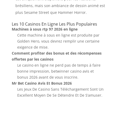
brésiliens, mais son ambiance de dessin animé est
plus Sesame Street que Hammer Horror.
Les 10 Casinos En Ligne Les Plus Populaires
Machines à sous rtp 97 2026 en ligne
Cette machine à sous en ligne est produite par
Golden Hero, vous devrez remplir une certaine
exigence de mise.
Comment profiter des bonus et des récompenses
offertes par les casinos
Le casino en ligne ne perd pas de temps à faire
bonne impression, betwinner casino avis et
bonus 2026 avant de vous inscrire.
Mr Bet Casino Avis Et Bonus 2026
Les Jeux De Casino Sans Téléchargement Sont Un
Excellent Moyen De Se Détendre Et De S’amuser.