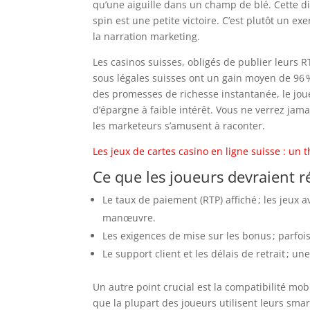
qu’une aiguille dans un champ de blé. Cette di
spin est une petite victoire. C’est plutôt un ex
la narration marketing.
Les casinos suisses, obligés de publier leurs R
sous légales suisses ont un gain moyen de 96 % 
des promesses de richesse instantanée, le jo
d’épargne à faible intérêt. Vous ne verrez jama
les marketeurs s’amusent à raconter.
Les jeux de cartes casino en ligne suisse : un
Ce que les joueurs devraient 
Le taux de paiement (RTP) affiché ; les jeux
manœuvre.
Les exigences de mise sur les bonus ; parfoi
Le support client et les délais de retrait ; u
Un autre point crucial est la compatibilité mo
que la plupart des joueurs utilisent leurs sma