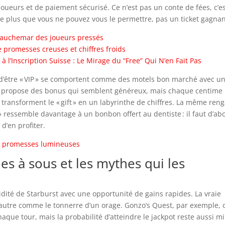
oueurs et de paiement sécurisé. Ce n’est pas un conte de fées, c’e
e plus que vous ne pouvez vous le permettre, pas un ticket gagnan
e cauchemar des joueurs pressés
re promesses creuses et chiffres froids
l’Inscription Suisse : Le Mirage du “Free” Qui N’en Fait Pas
d’être « VIP » se comportent comme des motels bon marché avec u
e, propose des bonus qui semblent généreux, mais chaque centime
 transforment le « gift » en un labyrinthe de chiffres. La même ren
» ressemble davantage à un bonbon offert au dentiste : il faut d’ab
 d’en profiter.
les promesses lumineuses
s à sous et les mythes qui les
dité de Starburst avec une opportunité de gains rapides. La vraie
e à l’autre comme le tonnerre d’un orage. Gonzo’s Quest, par exemple, 
que tour, mais la probabilité d’atteindre le jackpot reste aussi m