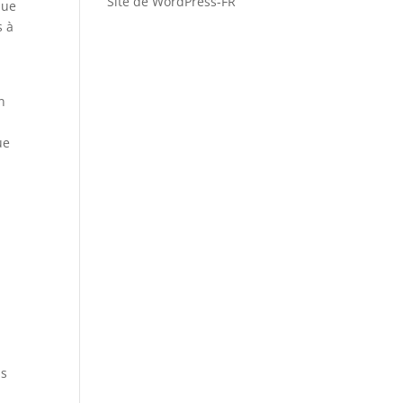
Site de WordPress-FR
que
s à
à
n
ue
is