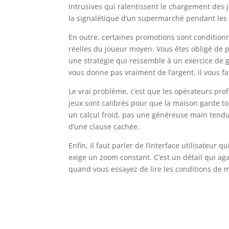
intrusives qui ralentissent le chargement des 
la signalétique d’un supermarché pendant les 
En outre, certaines promotions sont conditio
réelles du joueur moyen. Vous êtes obligé de p
une stratégie qui ressemble à un exercice de gym
vous donne pas vraiment de l’argent, il vous f
Le vrai problème, c’est que les opérateurs prof
jeux sont calibrés pour que la maison garde to
un calcul froid, pas une généreuse main tendue.
d’une clause cachée.
Enfin, il faut parler de l’interface utilisateur 
exige un zoom constant. C’est un détail qui aga
quand vous essayez de lire les conditions de m