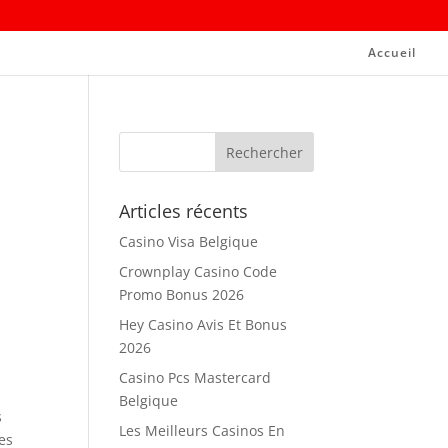
Accueil
Articles récents
Casino Visa Belgique
Crownplay Casino Code
Promo Bonus 2026
Hey Casino Avis Et Bonus
2026
Casino Pcs Mastercard
Belgique
s
Les Meilleurs Casinos En
les