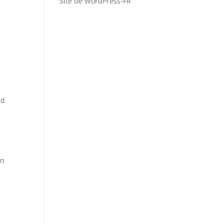
Site de WordPress-FR
nd
en