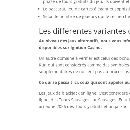
phase de tours gratuits du jeu, ils doivent 
Le baccarat, jeu de cartes élégant et sophist
Selon le nombre de joueurs qui le recherchent
Les différentes variantes 
Au niveau des jeux alternatifs, nous vous i
disponibles sur Ignition Casino.
Un autre domaine à vérifier est celui des bon
Run qui sont considérés comme des symboles b
supplémentaires ne nuisent pas au processus pr
Ce qui se passait ici, ceux qui sont appelés au 
Les jeux de blackjack en ligne. C’est considé
ligne, des Tours Sauvages sur Sauvages. En uti
arnaque 2026 des Tours gratuits et un jackpot