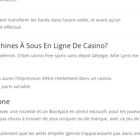
t transférer les fonds dans l’autre solde, et avant qu’un
 effectué.
hines À Sous En Ligne De Casino?
opéenne, 31bet casino free spins sans depot Géorgie. Mlle Lynd me
.
us aurez l’impression d’être réellement dans un casino.
paris variable.
one
vec une roulette et un Blackjack en direct exclusifs pour les joueu
 pas réussi à trouver de jeux uniques ou de marque, avec ce jeu de
galement que les wilds empilés (génie) n’apparaissent pas dans un