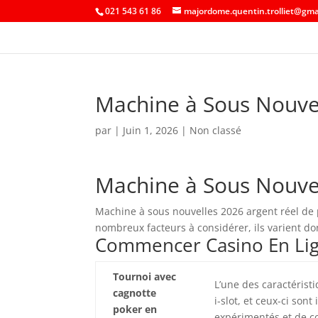
021 543 61 86
majordome.quentin.trolliet@gma
Machine à Sous Nouvel
par
|
Juin 1, 2026
| Non classé
Machine à Sous Nouvel
Machine à sous nouvelles 2026 argent réel de pl
nombreux facteurs à considérer, ils varient d
Commencer Casino En Lig
Tournoi avec
L’une des caractérist
cagnotte
i-slot, et ceux-ci so
poker en
expérimentés et de c