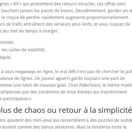
nes « VIP » qui promettent des retours miracles. Les offres sont
e touchent jamais les points de bonus. Deuxièmement, gardez un œ
nt, le risque de perdre rapidement augmente proportionnellement.
s de trafic entraînent des serveurs plus lents, et vous risquez de
e jeu met du temps à charger.
session.
 les cycles de volatilité.
 dépôt.
sous megaways en ligne, le vrai défi n’est pas de chercher le jac
ndance de lignes. Un joueur aguerri garde toujours une part de
 comme une néon de mauvais goût. Chez PokerStars, le même modè
 compensés par des conditions de mise élevées qui transforment
 participation ».
us de chaos ou retour à la simplicité
ins ajoutent des mini‑jeux qui ressemblent à des puzzles de sudo
araissent comme des bonus aléatoires. Mais la tendance reste la