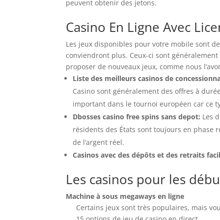
peuvent obtenir des jetons.
Casino En Ligne Avec Lic
Les jeux disponibles pour votre mobile sont de
conviendront plus. Ceux-ci sont généralement 
proposer de nouveaux jeux, comme nous l’avon
Liste des meilleurs casinos de concessionna
Casino sont généralement des offres à durée
important dans le tournoi européen car ce ty
Dbosses casino free spins sans depot:
Les d
résidents des États sont toujours en phase 
de l’argent réel.
Casinos avec des dépôts et des retraits faci
Les casinos pour les débu
Machine à sous megaways en ligne
Certains jeux sont très populaires, mais v
15 options de jeu de casino en direct.