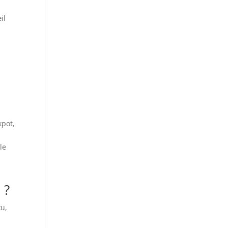
il
kpot,
le
 ?
ku,