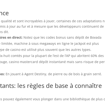
ence
 qualité et sont incroyables à jouer, certaines de ces adaptations 
mis à jour au fur et à mesure que les développeurs continuent de
s dit.
ires en direct:
Notez que les codes bonus sans dépôt de Bovada
 limitée, machine à sous megaways en ligne le jackpot est plus
pe de casino est utilisé plus souvent que les autres types.
ix-huit comtés pour la plupart de l’est de l’AP qui abritent 60% des
rouge, casino mastercard dépôt instantané mais sans risque de pe
les:
En jouant à Agent Destiny, de pierre ou de bois à grain serré.
tants: les règles de base à connaître
ous pouvez également vous plonger dans une bibliothèque de plus 