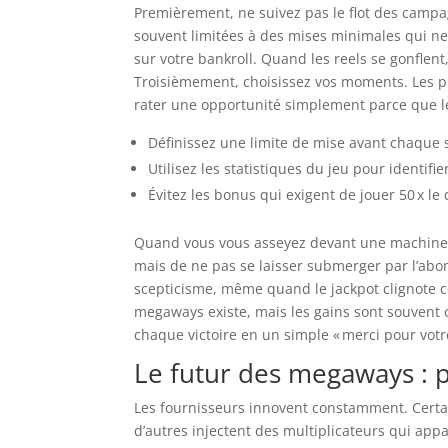
Premièrement, ne suivez pas le flot des campag
souvent limitées à des mises minimales qui n
sur votre bankroll. Quand les reels se gonfle
Troisièmement, choisissez vos moments. Les pic
rater une opportunité simplement parce que l
Définissez une limite de mise avant chaque 
Utilisez les statistiques du jeu pour identifier
Évitez les bonus qui exigent de jouer 50 x le
Quand vous vous asseyez devant une machine à 
mais de ne pas se laisser submerger par l’abo
scepticisme, même quand le jackpot clignote
megaways existe, mais les gains sont souvent
chaque victoire en un simple « merci pour votre
Le futur des megaways : pl
Les fournisseurs innovent constamment. Certa
d’autres injectent des multiplicateurs qui app