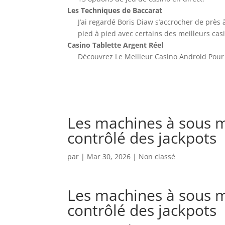
Les Techniques de Baccarat
J’ai regardé Boris Diaw s’accrocher de près
pied à pied avec certains des meilleurs cas
Casino Tablette Argent Réel
Découvrez Le Meilleur Casino Android Pour 
Les machines à sous m
contrôlé des jackpots
par
|
Mar 30, 2026
| Non classé
Les machines à sous m
contrôlé des jackpots