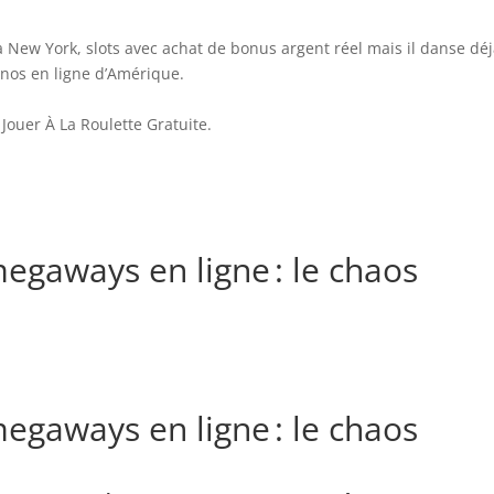
 à New York, slots avec achat de bonus argent réel mais il danse dé
inos en ligne d’Amérique.
Jouer À La Roulette Gratuite.
egaways en ligne : le chaos
egaways en ligne : le chaos