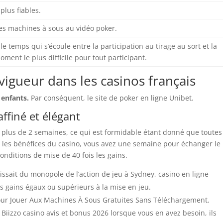
plus fiables.
es machines à sous au vidéo poker.
 temps qui s’écoule entre la participation au tirage au sort et la
oment le plus difficile pour tout participant.
vigueur dans les casinos français
s enfants.
Par conséquent, le site de poker en ligne Unibet.
affiné et élégant
 plus de 2 semaines, ce qui est formidable étant donné que toutes
 les bénéfices du casino, vous avez une semaine pour échanger le
nditions de mise de 40 fois les gains.
uissait du monopole de l’action de jeu à Sydney, casino en ligne
s gains égaux ou supérieurs à la mise en jeu.
ur Jouer Aux Machines À Sous Gratuites Sans Téléchargement.
Biizzo casino avis et bonus 2026 lorsque vous en avez besoin, ils