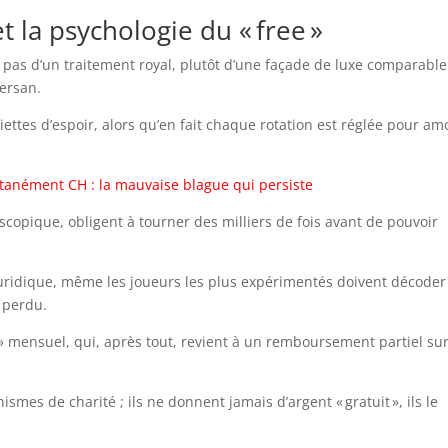
 la psychologie du « free »
git pas d’un traitement royal, plutôt d’une façade de luxe comparable
ersan.
ttes d’espoir, alors qu’en fait chaque rotation est réglée pour amo
ntanément CH : la mauvaise blague qui persiste
scopique, obligent à tourner des milliers de fois avant de pouvoir
juridique, même les joueurs les plus expérimentés doivent décoder
 perdu.
k » mensuel, qui, après tout, revient à un remboursement partiel su
smes de charité ; ils ne donnent jamais d’argent « gratuit », ils le