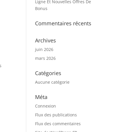
Ligne Et Nouvelles Offres De
Bonus
Commentaires récents
Archives
juin 2026
mars 2026
s
Catégories
Aucune catégorie
Méta
Connexion
Flux des publications
Flux des commentaires