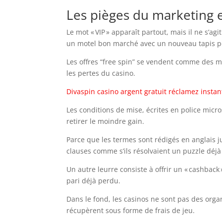
Les pièges du marketing et
Le mot « VIP » apparaît partout, mais il ne s’a
un motel bon marché avec un nouveau tapis p
Les offres “free spin” se vendent comme des mie
les pertes du casino.
Divaspin casino argent gratuit réclamez insta
Les conditions de mise, écrites en police micro
retirer le moindre gain.
Parce que les termes sont rédigés en anglais 
clauses comme s’ils résolvaient un puzzle déjà
Un autre leurre consiste à offrir un « cashbac
pari déjà perdu.
Dans le fond, les casinos ne sont pas des organi
récupèrent sous forme de frais de jeu.