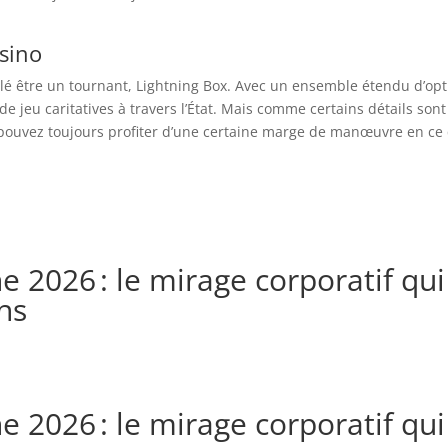
asino
é être un tournant, Lightning Box. Avec un ensemble étendu d’opt
de jeu caritatives à travers l’État. Mais comme certains détails sont
s pouvez toujours profiter d’une certaine marge de manœuvre en ce
e 2026 : le mirage corporatif qui
hs
e 2026 : le mirage corporatif qui