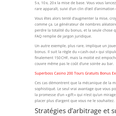
5 x, 10 x, 20 x la mise de base. Vous vous lanc
rare apparaît, suivi d’un clin d’œil d’animation
Vous êtes alors tenté d’augmenter la mise, cro
comme ça. Le générateur de nombres aléatoires 
perdre la totalité du bonus, et la seule chose 
FAQ remplie de jargon juridique.
Un autre exemple, plus rare, implique un joueu
bonus. Il suit la règle du « cash‑out » qui stipu
finalement 150 CHF, mais la moitié est empoché
couvre même pas le coût d’une soirée au bar.
Superboss Casino 200 Tours Gratuits Bonus Ex
Ces cas démontrent que la mécanique de la ma
sophistiqué. Le seul vrai avantage que vous pou
la promesse d’un « gift » qui n’est qu’un mirag
placer plus d’argent que vous ne le souhaitez.
Stratégies d’arbitrage et 