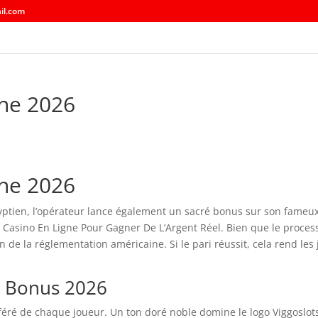
il.com
gne 2026
gne 2026
yptien, l’opérateur lance également un sacré bonus sur son fameu
e Casino En Ligne Pour Gagner De L’Argent Réel. Bien que le proces
n de la réglementation américaine. Si le pari réussit, cela rend les
o Bonus 2026
ré de chaque joueur. Un ton doré noble domine le logo Viggoslots