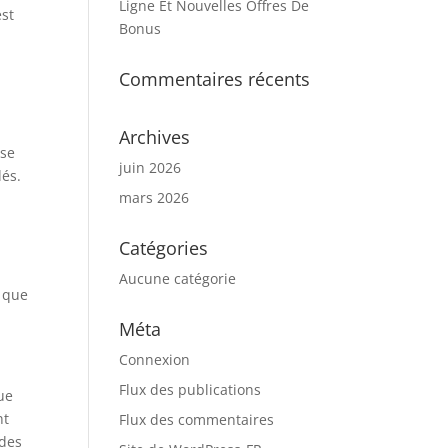
Ligne Et Nouvelles Offres De
est
Bonus
Commentaires récents
Archives
sse
juin 2026
dés.
mars 2026
Catégories
Aucune catégorie
e que
Méta
Connexion
Flux des publications
que
nt
Flux des commentaires
 des