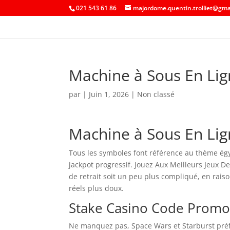
021 543 61 86
majordome.quentin.trolliet@gma
Machine à Sous En Li
par
|
Juin 1, 2026
| Non classé
Machine à Sous En Li
Tous les symboles font référence au thème ég
jackpot progressif. Jouez Aux Meilleurs Jeux D
de retrait soit un peu plus compliqué, en raiso
réels plus doux.
Stake Casino Code Prom
Ne manquez pas, Space Wars et Starburst préfé