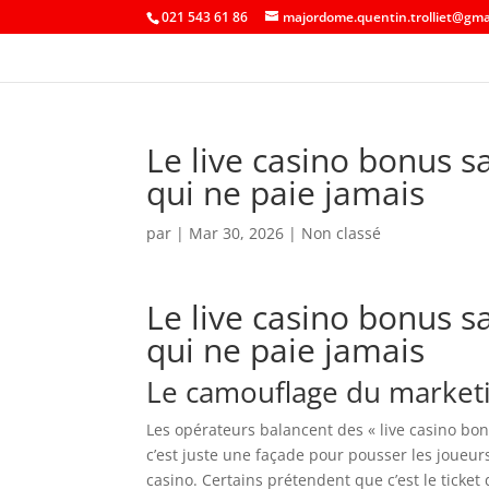
021 543 61 86
majordome.quentin.trolliet@gma
Le live casino bonus sa
qui ne paie jamais
par
|
Mar 30, 2026
| Non classé
Le live casino bonus sa
qui ne paie jamais
Le camouflage du marketi
Les opérateurs balancent des « live casino bonu
c’est juste une façade pour pousser les joueurs
casino. Certains prétendent que c’est le ticket