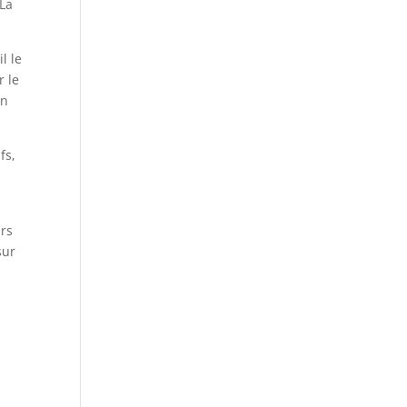
 La
l le
r le
en
fs,
urs
sur