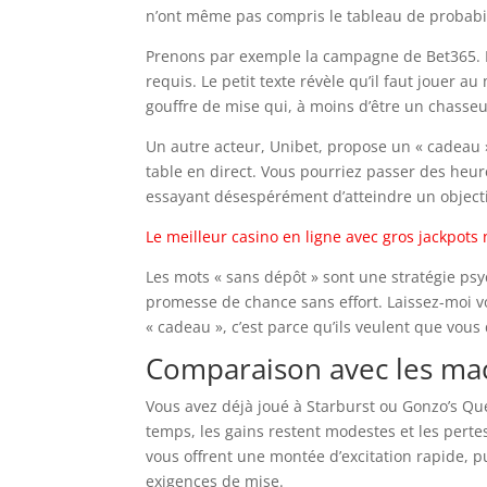
n’ont même pas compris le tableau de probabili
Prenons par exemple la campagne de Bet365. Le
requis. Le petit texte révèle qu’il faut jouer a
gouffre de mise qui, à moins d’être un chasseu
Un autre acteur, Unibet, propose un « cadeau »
table en direct. Vous pourriez passer des heure
essayant désespérément d’atteindre un objectif q
Le meilleur casino en ligne avec gros jackpots 
Les mots « sans dépôt » sont une stratégie ps
promesse de chance sans effort. Laissez-moi vou
« cadeau », c’est parce qu’ils veulent que vous
Comparaison avec les mach
Vous avez déjà joué à Starburst ou Gonzo’s Ques
temps, les gains restent modestes et les perte
vous offrent une montée d’excitation rapide, 
exigences de mise.