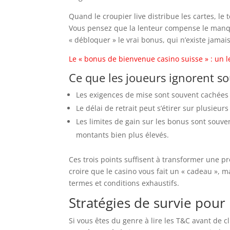
Quand le croupier live distribue les cartes, le 
Vous pensez que la lenteur compense le manqu
« débloquer » le vrai bonus, qui n’existe jamais
Le « bonus de bienvenue casino suisse » : un
Ce que les joueurs ignorent s
Les exigences de mise sont souvent cachées d
Le délai de retrait peut s’étirer sur plusieur
Les limites de gain sur les bonus sont souv
montants bien plus élevés.
Ces trois points suffisent à transformer une 
croire que le casino vous fait un « cadeau », ma
termes et conditions exhaustifs.
Stratégies de survie pour
Si vous êtes du genre à lire les T&C avant de