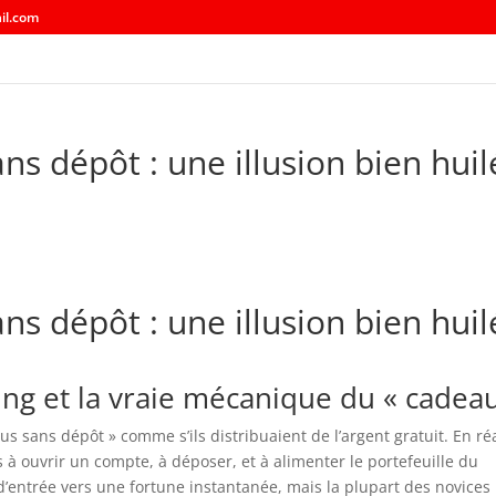
il.com
ns dépôt : une illusion bien hui
ns dépôt : une illusion bien hui
ng et la vraie mécanique du « cadea
s sans dépôt » comme s’ils distribuaient de l’argent gratuit. En réa
 à ouvrir un compte, à déposer, et à alimenter le portefeuille du
 d’entrée vers une fortune instantanée, mais la plupart des novices