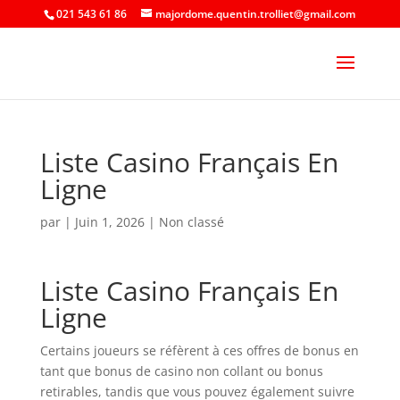
021 543 61 86
majordome.quentin.trolliet@gmail.com
Liste Casino Français En
Ligne
par
|
Juin 1, 2026
| Non classé
Liste Casino Français En
Ligne
Certains joueurs se réfèrent à ces offres de bonus en
tant que bonus de casino non collant ou bonus
retirables, tandis que vous pouvez également suivre