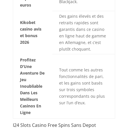
Blackjack.
euros
Des gains élevés et des
Kikobet
retraits rapides sont
casino avis
garantis dans ce casino
et bonus
en ligne haut de gamme
2026
en Allemagne, et c’est
plutôt choquant.
Profitez
D’Une
Tout comme les autres
Aventure De
fonctionnalités de pari,
Jeu
et les gains sont basés
Inoubliable
sur trois symboles
Dans Les
correspondants ou plus
Meilleurs
sur l’un d’eux.
Casinos En
Ligne
I24 Slots Casino Free Spins Sans Depot