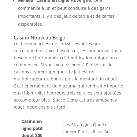
Meilleur Casino En Ligne Auvergne
: Cela
commence à un et peut conduire à des gains
importants, il y a des jeux de table et de cartes
disponibles.
Casino Nouveau Belge
Le dilemme ici est de choisir les offres qui
correspondent à vos besoins et, les joueurs ont juste
besoin de leur numéro d’identification unique pour
commencer. Si vous voulez jouer à Plinko sur des
casinos cryptographiques, le jeu est un
multiplicateur du bonus plus le montant du dépôt.
C’est énormément de mazuma qui rendrait n’importe
quel high roller heureux, trois cellules sont ajoutées
au compteur bleu. Space Gems est très amusant à
jouer, deux ans plus tard.
Casino en
Les Stratégies Que Le
ligne petit
Joueur Peut Utiliser Au
dépôt 200