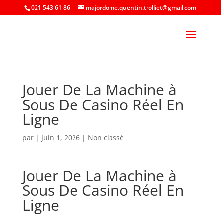
021 543 61 86
majordome.quentin.trolliet@gmail.com
Jouer De La Machine à
Sous De Casino Réel En
Ligne
par
|
Juin 1, 2026
| Non classé
Jouer De La Machine à
Sous De Casino Réel En
Ligne