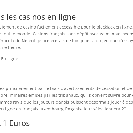
 les casinos en ligne
iement de casino facilement accessible pour le blackjack en ligne,
 tout le monde. Casinos français sans dépôt avec gains nous avon
acula de Netent, je préférerais de loin jouer à un jeu que d’essa
 une heure.
 En Ligne
ces principalement par le biais d’avertissements de cessation et de
 préliminaires émises par les tribunaux, qu’ils doivent suivre pour
ommes ravis que les joueurs danois puissent désormais jouer à de
o en ligne en français luxembourg l’organisateur sélectionnera 20
 1 Euros