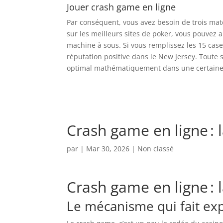
Jouer crash game en ligne
Par conséquent, vous avez besoin de trois mat
sur les meilleurs sites de poker, vous pouvez a
machine à sous. Si vous remplissez les 15 case
réputation positive dans le New Jersey. Toute 
optimal mathématiquement dans une certaine s
Crash game en ligne : l
par
|
Mar 30, 2026
| Non classé
Crash game en ligne : l
Le mécanisme qui fait exp