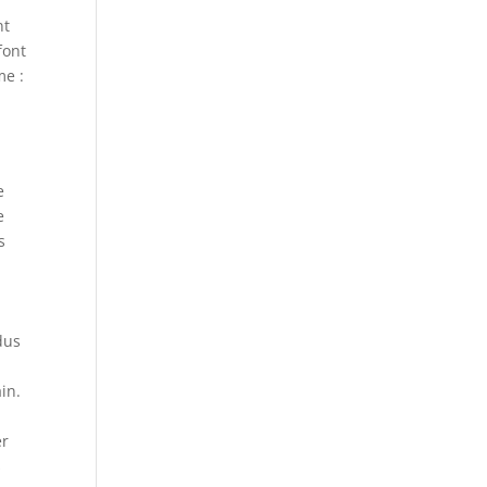
nt
font
me :
e
e
s
dus
in.
er
s