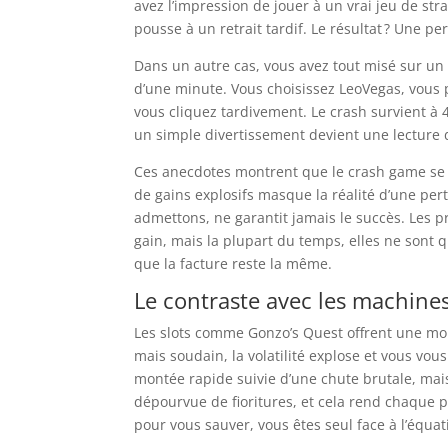
avez l’impression de jouer à un vrai jeu de str
pousse à un retrait tardif. Le résultat ? Une pe
Dans un autre cas, vous avez tout misé sur un
d’une minute. Vous choisissez LeoVegas, vous 
vous cliquez tardivement. Le crash survient à 
un simple divertissement devient une lecture
Ces anecdotes montrent que le crash game se
de gains explosifs masque la réalité d’une pert
admettons, ne garantit jamais le succès. Les pro
gain, mais la plupart du temps, elles ne sont 
que la facture reste la même.
Le contraste avec les machines
Les slots comme Gonzo’s Quest offrent une mon
mais soudain, la volatilité explose et vous v
montée rapide suivie d’une chute brutale, mais
dépourvue de fioritures, et cela rend chaque pe
pour vous sauver, vous êtes seul face à l’équ