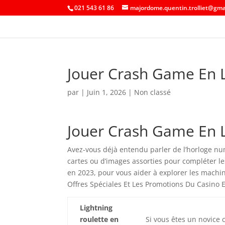
021 543 61 86
majordome.quentin.trolliet@gma
Jouer Crash Game En 
par
|
Juin 1, 2026
| Non classé
Jouer Crash Game En 
Avez-vous déjà entendu parler de l’horloge nu
cartes ou d’images assorties pour compléter le
en 2023, pour vous aider à explorer les machi
Offres Spéciales Et Les Promotions Du Casino E
Lightning
roulette en
Si vous êtes un novice 