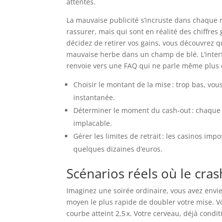
attentes.
La mauvaise publicité s’incruste dans chaque r
rassurer, mais qui sont en réalité des chiffre
décidez de retirer vos gains, vous découvrez qu
mauvaise herbe dans un champ de blé. L’inter
renvoie vers une FAQ qui ne parle même plus 
Choisir le montant de la mise : trop bas, vou
instantanée.
Déterminer le moment du cash‑out : chaque 
implacable.
Gérer les limites de retrait : les casinos im
quelques dizaines d’euros.
Scénarios réels où le cras
Imaginez une soirée ordinaire, vous avez envie 
moyen le plus rapide de doubler votre mise. V
courbe atteint 2,5 x. Votre cerveau, déjà condi