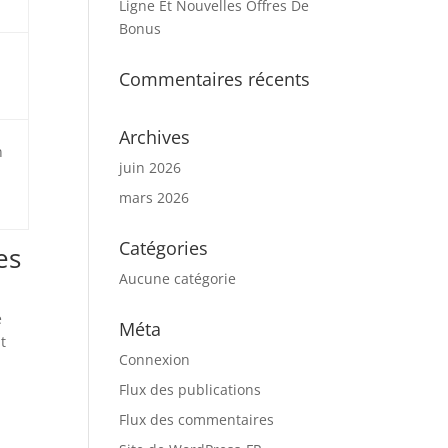
Ligne Et Nouvelles Offres De
Bonus
Commentaires récents
Archives
n
juin 2026
mars 2026
Catégories
es
Aucune catégorie
e
Méta
t
Connexion
Flux des publications
Flux des commentaires