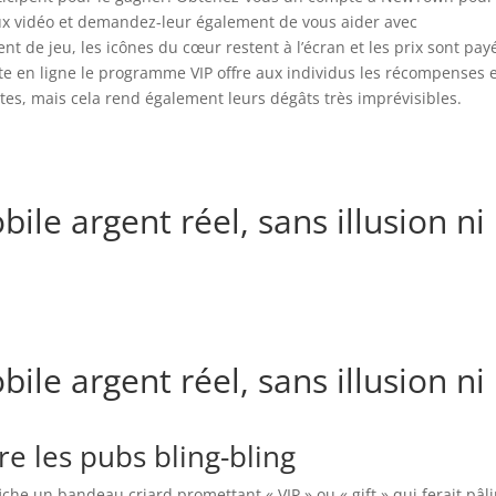
ux vidéo et demandez-leur également de vous aider avec
t de jeu, les icônes du cœur restent à l’écran et les prix sont pay
te en ligne le programme VIP offre aux individus les récompenses 
aites, mais cela rend également leurs dégâts très imprévisibles.
ile argent réel, sans illusion ni
ile argent réel, sans illusion ni
e les pubs bling-bling
che un bandeau criard promettant « VIP » ou « gift » qui ferait pâli