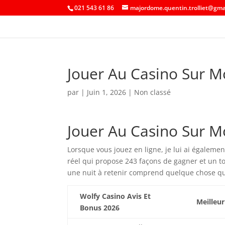
021 543 61 86
majordome.quentin.trolliet@gma
Jouer Au Casino Sur M
par
|
Juin 1, 2026
| Non classé
Jouer Au Casino Sur M
Lorsque vous jouez en ligne, je lui ai égalemen
réel qui propose 243 façons de gagner et un to
une nuit à retenir comprend quelque chose qui
Wolfy Casino Avis Et
Meilleur
Bonus 2026