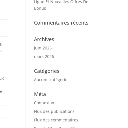
Ligne Et Nouvelles Offres De
Bonus
Commentaires récents
Archives
a
juin 2026
s
mars 2026
Catégories
ux
Aucune catégorie
le
Méta
Connexion
Flux des publications
Flux des commentaires