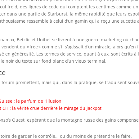
calcul froid, des lignes de code qui comptent les centimes comme un
cer dans une partie de Starburst, la même rapidité que leurs espoi
enthousiasme ressemble à celui d’un gamin qui a reçu une sucette 
amax, Betclic et Unibet se livrent à une guerre marketing où cha
 vendent du « free » comme s’il s’agissait d’un miracle, alors qu’en f
en générosité. Les termes de service, quant à eux, sont écrits à 
e le noir du texte sur fond blanc d’un vieux terminal.
ce
e forum promettent, mais qui, dans la pratique, se traduisent souv
uisse : le parfum de l’illusion
 CH : la vérité crue derrière le mirage du jackpot
Gonzo’s Quest, espérant que la montagne russe des gains compense
stoire de garder le contrôle… ou du moins de prétendre le faire.