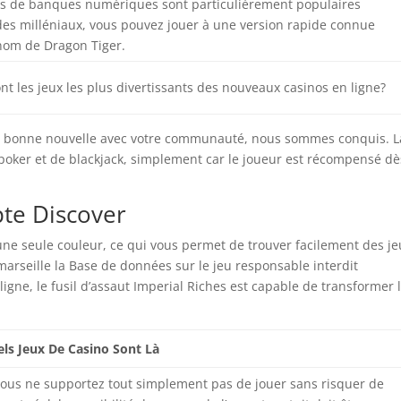
es de banques numériques sont particulièrement populaires
es milléniaux, vous pouvez jouer à une version rapide connue
nom de Dragon Tiger.
nt les jeux les plus divertissants des nouveaux casinos en ligne?
a bonne nouvelle avec votre communauté, nous sommes conquis. L
 poker et de blackjack, simplement car le joueur est récompensé dè
pte Discover
ne seule couleur, ce qui vous permet de trouver facilement des je
 marseille la Base de données sur le jeu responsable interdit
igne, le fusil d’assaut Imperial Riches est capable de transformer 
ls Jeux De Casino Sont Là
vous ne supportez tout simplement pas de jouer sans risquer de