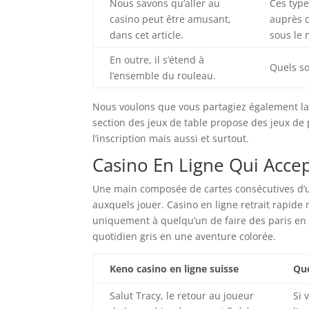
Nous savons qu’aller au
Ces typ
casino peut être amusant,
auprès d
dans cet article.
sous le 
En outre, il s’étend à
Quels so
l’ensemble du rouleau.
Nous voulons que vous partagiez également l
section des jeux de table propose des jeux de
l’inscription mais aussi et surtout.
Casino En Ligne Qui Acce
Une main composée de cartes consécutives d’u
auxquels jouer. Casino en ligne retrait rapide
uniquement à quelqu’un de faire des paris en l
quotidien gris en une aventure colorée.
Keno casino en ligne suisse
Que
Salut Tracy, le retour au joueur
Si 