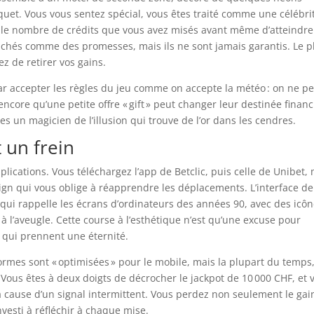
uet. Vous vous sentez spécial, vous êtes traité comme une célébri
 le nombre de crédits que vous avez misés avant même d’atteindre
affichés comme des promesses, mais ils ne sont jamais garantis. Le p
z de retirer vos gains.
par accepter les règles du jeu comme on accepte la météo : on ne p
 encore qu’une petite offre « gift » peut changer leur destinée financ
es un magicien de l’illusion qui trouve de l’or dans les cendres.
 un frein
plications. Vous téléchargez l’app de Betclic, puis celle de Unibet,
gn qui vous oblige à réapprendre les déplacements. L’interface de
qui rappelle les écrans d’ordinateurs des années 90, avec des icô
 à l’aveugle. Cette course à l’esthétique n’est qu’une excuse pour
s qui prennent une éternité.
rmes sont « optimisées » pour le mobile, mais la plupart du temps,
. Vous êtes à deux doigts de décrocher le jackpot de 10 000 CHF, et 
cause d’un signal intermittent. Vous perdez non seulement le gai
vesti à réfléchir à chaque mise.