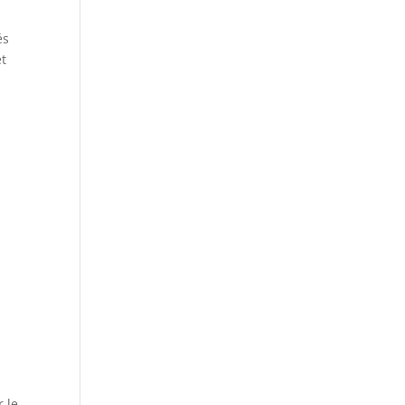
és
et
r le