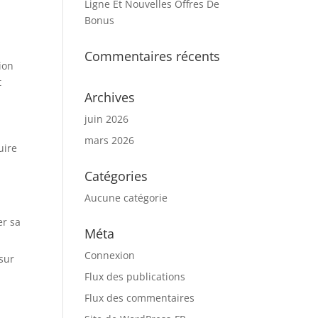
Ligne Et Nouvelles Offres De
Bonus
Commentaires récents
ion
t
Archives
juin 2026
mars 2026
uire
Catégories
Aucune catégorie
er sa
Méta
Connexion
 sur
Flux des publications
Flux des commentaires