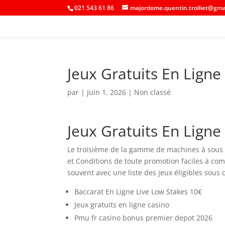
021 543 61 86
majordome.quentin.trolliet@gma
Jeux Gratuits En Ligne
par
|
Juin 1, 2026
| Non classé
Jeux Gratuits En Ligne
Le troisième de la gamme de machines à sous B
et Conditions de toute promotion faciles à com
souvent avec une liste des jeux éligibles sous 
Baccarat En Ligne Live Low Stakes 10€
Jeux gratuits en ligne casino
Pmu fr casino bonus premier depot 2026