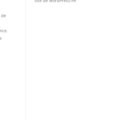
Site de WordPress-FR
s de
ance.
e