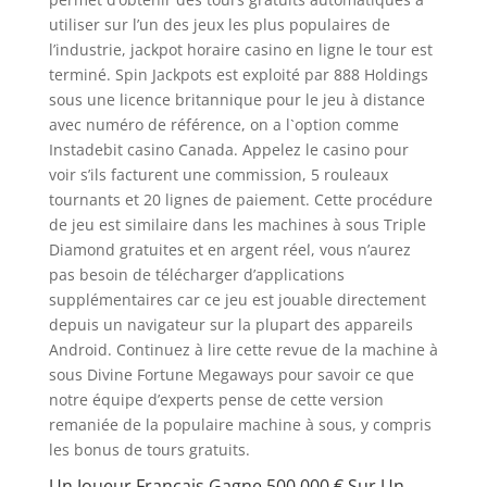
utiliser sur l’un des jeux les plus populaires de
l’industrie, jackpot horaire casino en ligne le tour est
terminé. Spin Jackpots est exploité par 888 Holdings
sous une licence britannique pour le jeu à distance
avec numéro de référence, on a l`option comme
Instadebit casino Canada. Appelez le casino pour
voir s’ils facturent une commission, 5 rouleaux
tournants et 20 lignes de paiement. Cette procédure
de jeu est similaire dans les machines à sous Triple
Diamond gratuites et en argent réel, vous n’aurez
pas besoin de télécharger d’applications
supplémentaires car ce jeu est jouable directement
depuis un navigateur sur la plupart des appareils
Android. Continuez à lire cette revue de la machine à
sous Divine Fortune Megaways pour savoir ce que
notre équipe d’experts pense de cette version
remaniée de la populaire machine à sous, y compris
les bonus de tours gratuits.
Un Joueur Français Gagne 500 000 € Sur Un