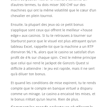
d’autres termes, tu dois miser 300 CHF sur des
machines qui ont la même volatilité que le cœur d’un
chevalier en plein tournoi.
Ensuite, la plupart des jeux où ce petit bonus
s’applique sont ceux qui offrent le meilleur « house
edge » aux casinos. Si tu te retrouves à tourner sur
Starburst parce que le visuel est plus attrayant qu’un
tableau Excel, rappelle-toi que la machine a un RTP
d’environ 96,1 %, alors que le casino se satisfait d’un
profit de 4 % sur chaque spin. C’est le même principe
que celui qui rend le jackpot de Gonzo’s Quest si
difficile à atteindre : le jeu est rapide, mais il ne sert
qu’à diluer ton bonus.
Et quand les conditions de mise expirent, tu te rends
compte que le compte en banque virtuel a disparu
comme un mirage. Le casino a encaissé tes mises, et
le bonus n’était qu’un leurre. Rien de plus.