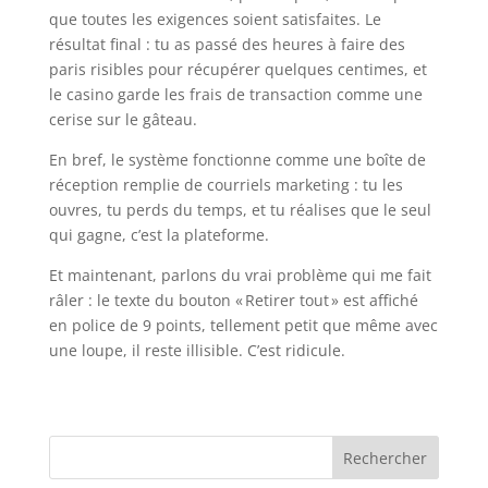
que toutes les exigences soient satisfaites. Le
résultat final : tu as passé des heures à faire des
paris risibles pour récupérer quelques centimes, et
le casino garde les frais de transaction comme une
cerise sur le gâteau.
En bref, le système fonctionne comme une boîte de
réception remplie de courriels marketing : tu les
ouvres, tu perds du temps, et tu réalises que le seul
qui gagne, c’est la plateforme.
Et maintenant, parlons du vrai problème qui me fait
râler : le texte du bouton « Retirer tout » est affiché
en police de 9 points, tellement petit que même avec
une loupe, il reste illisible. C’est ridicule.