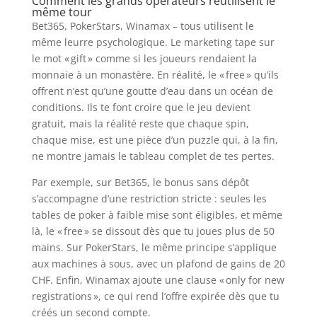
Comment les grands opérateurs réutilisent le
même tour
Bet365, PokerStars, Winamax – tous utilisent le
même leurre psychologique. Le marketing tape sur
le mot « gift » comme si les joueurs rendaient la
monnaie à un monastère. En réalité, le « free » qu’ils
offrent n’est qu’une goutte d’eau dans un océan de
conditions. Ils te font croire que le jeu devient
gratuit, mais la réalité reste que chaque spin,
chaque mise, est une pièce d’un puzzle qui, à la fin,
ne montre jamais le tableau complet de tes pertes.
Par exemple, sur Bet365, le bonus sans dépôt
s’accompagne d’une restriction stricte : seules les
tables de poker à faible mise sont éligibles, et même
là, le « free » se dissout dès que tu joues plus de 50
mains. Sur PokerStars, le même principe s’applique
aux machines à sous, avec un plafond de gains de 20
CHF. Enfin, Winamax ajoute une clause « only for new
registrations », ce qui rend l’offre expirée dès que tu
créés un second compte.