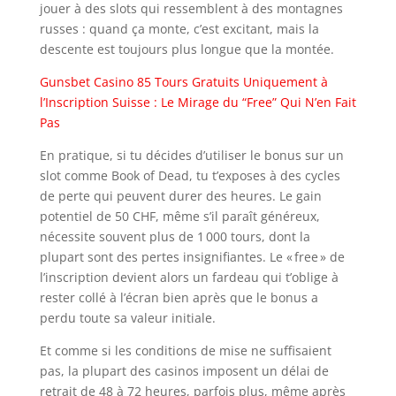
jouer à des slots qui ressemblent à des montagnes
russes : quand ça monte, c’est excitant, mais la
descente est toujours plus longue que la montée.
Gunsbet Casino 85 Tours Gratuits Uniquement à
l’Inscription Suisse : Le Mirage du “Free” Qui N’en Fait
Pas
En pratique, si tu décides d’utiliser le bonus sur un
slot comme Book of Dead, tu t’exposes à des cycles
de perte qui peuvent durer des heures. Le gain
potentiel de 50 CHF, même s’il paraît généreux,
nécessite souvent plus de 1 000 tours, dont la
plupart sont des pertes insignifiantes. Le « free » de
l’inscription devient alors un fardeau qui t’oblige à
rester collé à l’écran bien après que le bonus a
perdu toute sa valeur initiale.
Et comme si les conditions de mise ne suffisaient
pas, la plupart des casinos imposent un délai de
retrait de 48 à 72 heures, parfois plus, même après