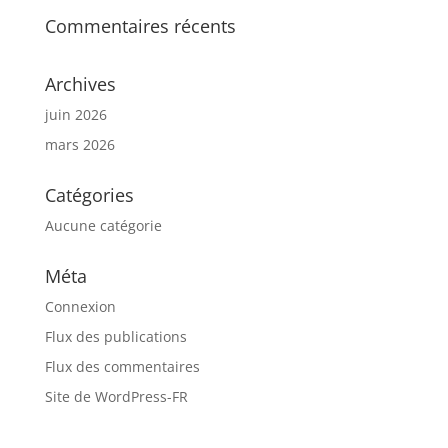
Commentaires récents
Archives
juin 2026
mars 2026
Catégories
Aucune catégorie
Méta
Connexion
Flux des publications
Flux des commentaires
Site de WordPress-FR