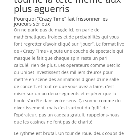
plus aguerris
Pourquoi “Crazy Time” fait frissonner les
joueurs sérieux
On ne parle pas de magie ici, on parle de
mathématiques froides et de probabilités qui vous
font regretter d’avoir cliqué sur “Jouer”. Le format live
de « Crazy Time » ajoute une couche de spectacle qui
masque le fait que chaque spin reste un pari
calculé, rien de plus. Les opérateurs comme Betclic
ou Unibet investissent des milliers d’euros pour
mettre en scène des animations dignes d’une salle
de concert, et tout ce que vous avez à faire, c’est
miser sur un ou deux segments et espérer que la
boule s’arrête dans votre sens. Ça sonne comme du
divertissement, mais c’est surtout du “gift” de
l’opérateur, pas un cadeau gratuit, rappelons‑nous
que les casinos ne font pas de charité.
Le rythme est brutal. Un tour de roue, deux coups de