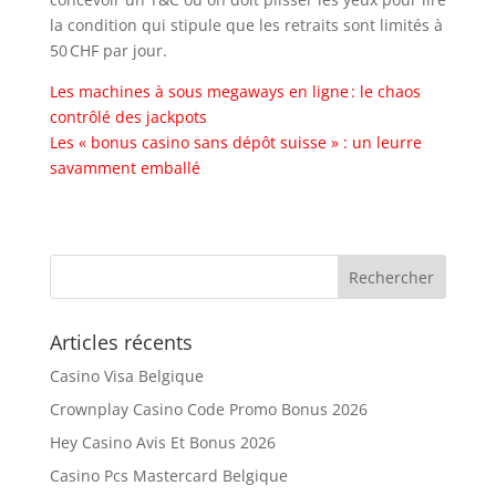
la condition qui stipule que les retraits sont limités à
50 CHF par jour.
Les machines à sous megaways en ligne : le chaos
contrôlé des jackpots
Les « bonus casino sans dépôt suisse » : un leurre
savamment emballé
Articles récents
Casino Visa Belgique
Crownplay Casino Code Promo Bonus 2026
Hey Casino Avis Et Bonus 2026
Casino Pcs Mastercard Belgique