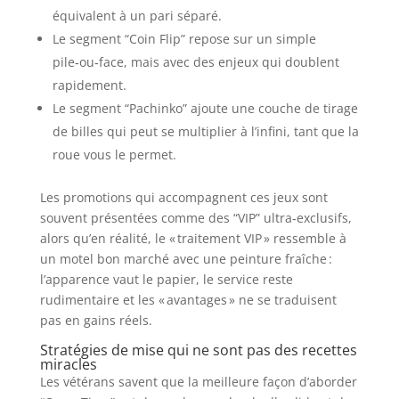
équivalent à un pari séparé.
Le segment “Coin Flip” repose sur un simple
pile‑ou‑face, mais avec des enjeux qui doublent
rapidement.
Le segment “Pachinko” ajoute une couche de tirage
de billes qui peut se multiplier à l’infini, tant que la
roue vous le permet.
Les promotions qui accompagnent ces jeux sont
souvent présentées comme des “VIP” ultra‑exclusifs,
alors qu’en réalité, le « traitement VIP » ressemble à
un motel bon marché avec une peinture fraîche :
l’apparence vaut le papier, le service reste
rudimentaire et les « avantages » ne se traduisent
pas en gains réels.
Stratégies de mise qui ne sont pas des recettes
miracles
Les vétérans savent que la meilleure façon d’aborder