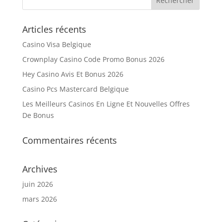
Articles récents
Casino Visa Belgique
Crownplay Casino Code Promo Bonus 2026
Hey Casino Avis Et Bonus 2026
Casino Pcs Mastercard Belgique
Les Meilleurs Casinos En Ligne Et Nouvelles Offres
De Bonus
Commentaires récents
Archives
juin 2026
mars 2026