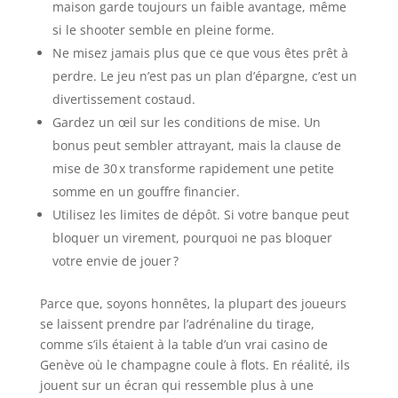
maison garde toujours un faible avantage, même
si le shooter semble en pleine forme.
Ne misez jamais plus que ce que vous êtes prêt à
perdre. Le jeu n’est pas un plan d’épargne, c’est un
divertissement costaud.
Gardez un œil sur les conditions de mise. Un
bonus peut sembler attrayant, mais la clause de
mise de 30 x transforme rapidement une petite
somme en un gouffre financier.
Utilisez les limites de dépôt. Si votre banque peut
bloquer un virement, pourquoi ne pas bloquer
votre envie de jouer ?
Parce que, soyons honnêtes, la plupart des joueurs
se laissent prendre par l’adrénaline du tirage,
comme s’ils étaient à la table d’un vrai casino de
Genève où le champagne coule à flots. En réalité, ils
jouent sur un écran qui ressemble plus à une