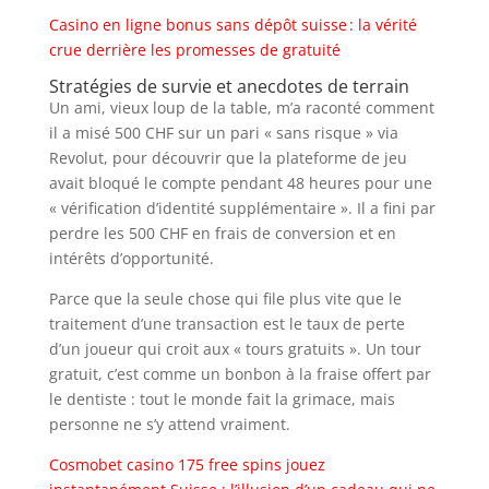
Casino en ligne bonus sans dépôt suisse : la vérité
crue derrière les promesses de gratuité
Stratégies de survie et anecdotes de terrain
Un ami, vieux loup de la table, m’a raconté comment
il a misé 500 CHF sur un pari « sans risque » via
Revolut, pour découvrir que la plateforme de jeu
avait bloqué le compte pendant 48 heures pour une
« vérification d’identité supplémentaire ». Il a fini par
perdre les 500 CHF en frais de conversion et en
intérêts d’opportunité.
Parce que la seule chose qui file plus vite que le
traitement d’une transaction est le taux de perte
d’un joueur qui croit aux « tours gratuits ». Un tour
gratuit, c’est comme un bonbon à la fraise offert par
le dentiste : tout le monde fait la grimace, mais
personne ne s’y attend vraiment.
Cosmobet casino 175 free spins jouez