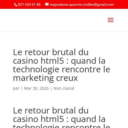
021 543 61 86
majordome.quentin.trolliet@gmail.com
Le retour brutal du
casino html5 : quand la
technologie rencontre le
marketing creux
par
|
Mar 30, 2026
| Non classé
Le retour brutal du
casino html5 : quand la
technologie rencontre le