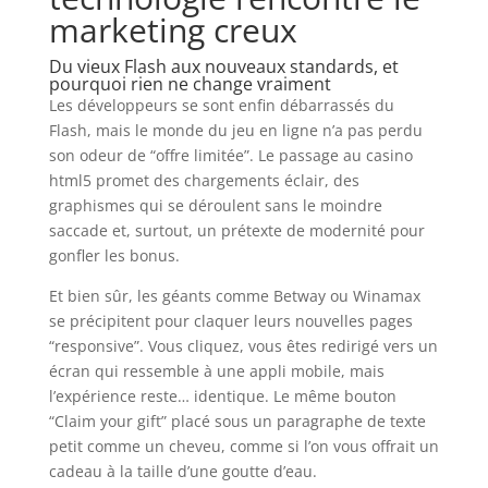
marketing creux
Du vieux Flash aux nouveaux standards, et
pourquoi rien ne change vraiment
Les développeurs se sont enfin débarrassés du
Flash, mais le monde du jeu en ligne n’a pas perdu
son odeur de “offre limitée”. Le passage au casino
html5 promet des chargements éclair, des
graphismes qui se déroulent sans le moindre
saccade et, surtout, un prétexte de modernité pour
gonfler les bonus.
Et bien sûr, les géants comme Betway ou Winamax
se précipitent pour claquer leurs nouvelles pages
“responsive”. Vous cliquez, vous êtes redirigé vers un
écran qui ressemble à une appli mobile, mais
l’expérience reste… identique. Le même bouton
“Claim your gift” placé sous un paragraphe de texte
petit comme un cheveu, comme si l’on vous offrait un
cadeau à la taille d’une goutte d’eau.