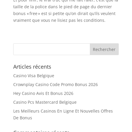
taille de la police dans le pied de page du dernier
bonus « free » est si petite qu’on dirait qu’ils veulent
vraiment que vous ne lisiez pas les conditions.
Articles récents
Casino Visa Belgique
Crownplay Casino Code Promo Bonus 2026
Hey Casino Avis Et Bonus 2026
Casino Pcs Mastercard Belgique
Les Meilleurs Casinos En Ligne Et Nouvelles Offres
De Bonus