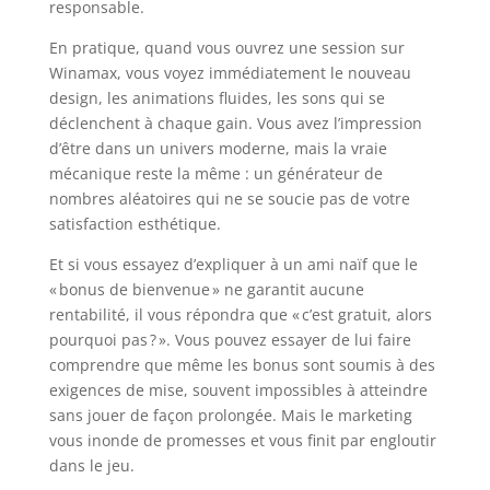
responsable.
En pratique, quand vous ouvrez une session sur
Winamax, vous voyez immédiatement le nouveau
design, les animations fluides, les sons qui se
déclenchent à chaque gain. Vous avez l’impression
d’être dans un univers moderne, mais la vraie
mécanique reste la même : un générateur de
nombres aléatoires qui ne se soucie pas de votre
satisfaction esthétique.
Et si vous essayez d’expliquer à un ami naïf que le
« bonus de bienvenue » ne garantit aucune
rentabilité, il vous répondra que « c’est gratuit, alors
pourquoi pas ? ». Vous pouvez essayer de lui faire
comprendre que même les bonus sont soumis à des
exigences de mise, souvent impossibles à atteindre
sans jouer de façon prolongée. Mais le marketing
vous inonde de promesses et vous finit par engloutir
dans le jeu.