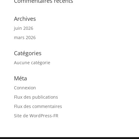
Commentaires récents
Archives
juin 2026
mars 2026
Catégories
Aucune catégorie
Méta
Connexion
Flux des publications
Flux des commentaires
Site de WordPress-FR