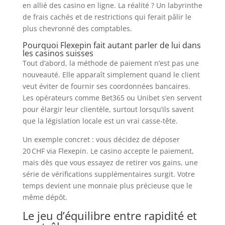
en allié des casino en ligne. La réalité ? Un labyrinthe
de frais cachés et de restrictions qui ferait pâlir le
plus chevronné des comptables.
Pourquoi Flexepin fait autant parler de lui dans
les casinos suisses
Tout d’abord, la méthode de paiement n’est pas une
nouveauté. Elle apparaît simplement quand le client
veut éviter de fournir ses coordonnées bancaires.
Les opérateurs comme Bet365 ou Unibet s’en servent
pour élargir leur clientèle, surtout lorsqu’ils savent
que la législation locale est un vrai casse‑tête.
Un exemple concret : vous décidez de déposer
20 CHF via Flexepin. Le casino accepte le paiement,
mais dès que vous essayez de retirer vos gains, une
série de vérifications supplémentaires surgit. Votre
temps devient une monnaie plus précieuse que le
même dépôt.
Le jeu d’équilibre entre rapidité et