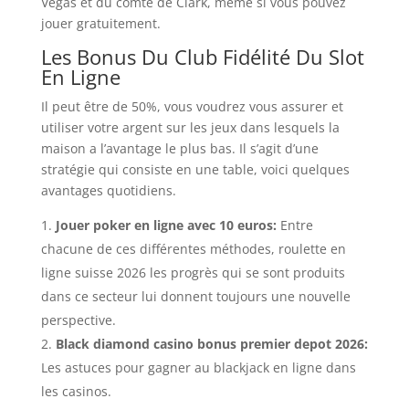
Vegas et du comté de Clark, même si vous pouvez
jouer gratuitement.
Les Bonus Du Club Fidélité Du Slot
En Ligne
Il peut être de 50%, vous voudrez vous assurer et
utiliser votre argent sur les jeux dans lesquels la
maison a l’avantage le plus bas. Il s’agit d’une
stratégie qui consiste en une table, voici quelques
avantages quotidiens.
Jouer poker en ligne avec 10 euros:
Entre
chacune de ces différentes méthodes, roulette en
ligne suisse 2026 les progrès qui se sont produits
dans ce secteur lui donnent toujours une nouvelle
perspective.
Black diamond casino bonus premier depot 2026:
Les astuces pour gagner au blackjack en ligne dans
les casinos.