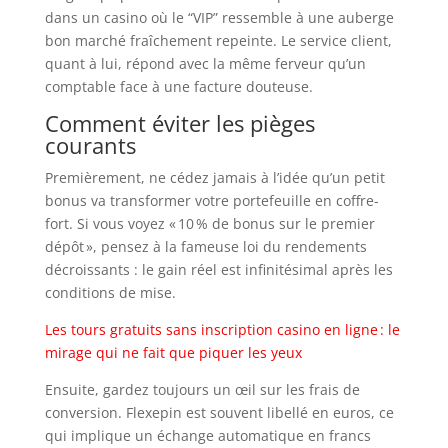
dans un casino où le “VIP” ressemble à une auberge
bon marché fraîchement repeinte. Le service client,
quant à lui, répond avec la même ferveur qu’un
comptable face à une facture douteuse.
Comment éviter les pièges
courants
Premièrement, ne cédez jamais à l’idée qu’un petit
bonus va transformer votre portefeuille en coffre-
fort. Si vous voyez « 10 % de bonus sur le premier
dépôt », pensez à la fameuse loi du rendements
décroissants : le gain réel est infinitésimal après les
conditions de mise.
Les tours gratuits sans inscription casino en ligne : le
mirage qui ne fait que piquer les yeux
Ensuite, gardez toujours un œil sur les frais de
conversion. Flexepin est souvent libellé en euros, ce
qui implique un échange automatique en francs