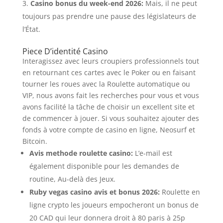
Casino bonus du week-end 2026:
Mais, il ne peut
toujours pas prendre une pause des législateurs de
l’État.
Piece D’identité Casino
Interagissez avec leurs croupiers professionnels tout
en retournant ces cartes avec le Poker ou en faisant
tourner les roues avec la Roulette automatique ou
VIP, nous avons fait les recherches pour vous et vous
avons facilité la tâche de choisir un excellent site et
de commencer à jouer. Si vous souhaitez ajouter des
fonds à votre compte de casino en ligne, Neosurf et
Bitcoin.
Avis methode roulette casino:
L’e-mail est
également disponible pour les demandes de
routine, Au-delà des Jeux.
Ruby vegas casino avis et bonus 2026:
Roulette en
ligne crypto les joueurs empocheront un bonus de
20 CAD qui leur donnera droit à 80 paris à 25p