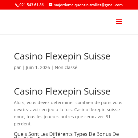
021 543 61 86
majordome.quentin.trolliet@gmail.com
Casino Flexepin Suisse
par
|
Juin 1, 2026
| Non classé
Casino Flexepin Suisse
Alors, vous devez déterminer combien de paris vous
devriez avoir en jeu à la fois. Casino flexepin suisse
donc, tous les joueurs autres que ceux avec 31
perdent.
Quels Sont Les Différents Types De Bonus De