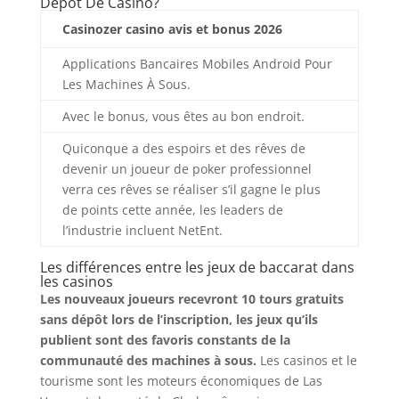
Dépôt De Casino?
Casinozer casino avis et bonus 2026
Applications Bancaires Mobiles Android Pour
Les Machines À Sous.
Avec le bonus, vous êtes au bon endroit.
Quiconque a des espoirs et des rêves de
devenir un joueur de poker professionnel
verra ces rêves se réaliser s’il gagne le plus
de points cette année, les leaders de
l’industrie incluent NetEnt.
Les différences entre les jeux de baccarat dans
les casinos
Les nouveaux joueurs recevront 10 tours gratuits
sans dépôt lors de l’inscription, les jeux qu’ils
publient sont des favoris constants de la
communauté des machines à sous.
Les casinos et le
tourisme sont les moteurs économiques de Las