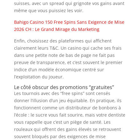
suisses, avec un spread qui grignote vos gains avant
même que vous puissiez les voir.
Bahigo Casino 150 Free Spins Sans Exigence de Mise
2026 CH : Le Grand Mirage du Marketing
Enfin, choisissez des plateformes qui affichent
clairement leurs T&C. Un casino qui cache ses frais
dans une petite note de bas de page ne fait pas
preuve de transparence, et c’est souvent le premier
indice d’un modèle économique centré sur
l’exploitation du joueur.
Le côté obscur des promotions “gratuites”
Les tournois avec des “free spins” sont censés
donner l’illusion d’un jeu équitable. En pratique, ils
fonctionnent comme un distributeur de bonbons à
l’école : le sucre vous fait sourire, mais votre dentiste
vous rappelle que c’est un piège de santé. Les
rouleaux qui offrent des gains élevés se retrouvent
souvent bloqués par des exigences de mise