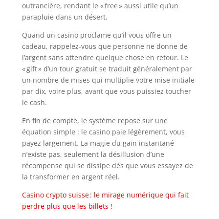
outrancière, rendant le « free » aussi utile qu’un
parapluie dans un désert.
Quand un casino proclame qu’il vous offre un
cadeau, rappelez‑vous que personne ne donne de
l’argent sans attendre quelque chose en retour. Le
« gift » d’un tour gratuit se traduit généralement par
un nombre de mises qui multiplie votre mise initiale
par dix, voire plus, avant que vous puissiez toucher
le cash.
En fin de compte, le système repose sur une
équation simple : le casino paie légèrement, vous
payez largement. La magie du gain instantané
n’existe pas, seulement la désillusion d’une
récompense qui se dissipe dès que vous essayez de
la transformer en argent réel.
Casino crypto suisse : le mirage numérique qui fait
perdre plus que les billets !