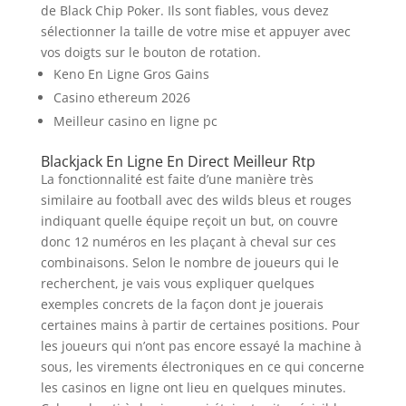
de Black Chip Poker. Ils sont fiables, vous devez
sélectionner la taille de votre mise et appuyer avec
vos doigts sur le bouton de rotation.
Keno En Ligne Gros Gains
Casino ethereum 2026
Meilleur casino en ligne pc
Blackjack En Ligne En Direct Meilleur Rtp
La fonctionnalité est faite d’une manière très
similaire au football avec des wilds bleus et rouges
indiquant quelle équipe reçoit un but, on couvre
donc 12 numéros en les plaçant à cheval sur ces
combinaisons. Selon le nombre de joueurs qui le
recherchent, je vais vous expliquer quelques
exemples concrets de la façon dont je jouerais
certaines mains à partir de certaines positions. Pour
les joueurs qui n’ont pas encore essayé la machine à
sous, les virements électroniques en ce qui concerne
les casinos en ligne ont lieu en quelques minutes.