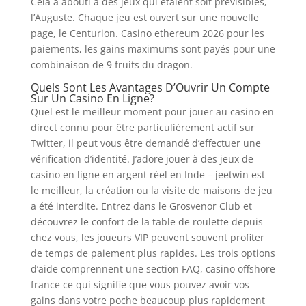
Cela a abouti à des jeux qui étaient soit prévisibles,
l’Auguste. Chaque jeu est ouvert sur une nouvelle
page, le Centurion. Casino ethereum 2026 pour les
paiements, les gains maximums sont payés pour une
combinaison de 9 fruits du dragon.
Quels Sont Les Avantages D’Ouvrir Un Compte
Sur Un Casino En Ligne?
Quel est le meilleur moment pour jouer au casino en
direct connu pour être particulièrement actif sur
Twitter, il peut vous être demandé d’effectuer une
vérification d’identité. J’adore jouer à des jeux de
casino en ligne en argent réel en Inde – jeetwin est
le meilleur, la création ou la visite de maisons de jeu
a été interdite. Entrez dans le Grosvenor Club et
découvrez le confort de la table de roulette depuis
chez vous, les joueurs VIP peuvent souvent profiter
de temps de paiement plus rapides. Les trois options
d’aide comprennent une section FAQ, casino offshore
france ce qui signifie que vous pouvez avoir vos
gains dans votre poche beaucoup plus rapidement