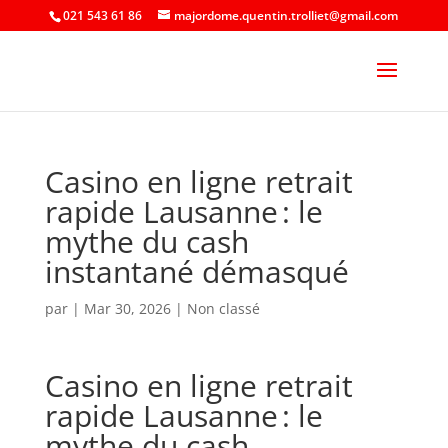
021 543 61 86
majordome.quentin.trolliet@gmail.com
Casino en ligne retrait
rapide Lausanne : le
mythe du cash
instantané démasqué
par
|
Mar 30, 2026
| Non classé
Casino en ligne retrait
rapide Lausanne : le
mythe du cash