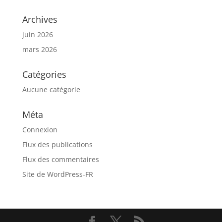
Archives
juin 2026
mars 2026
Catégories
Aucune catégorie
Méta
Connexion
Flux des publications
Flux des commentaires
Site de WordPress-FR