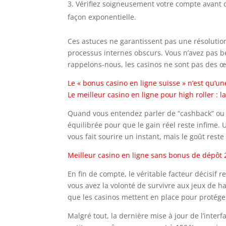
Vérifiez soigneusement votre compte avant d
façon exponentielle.
Ces astuces ne garantissent pas une résolution
processus internes obscurs. Vous n’avez pas bes
rappelons‑nous, les casinos ne sont pas des œ
Le « bonus casino en ligne suisse » n’est qu’un
Le meilleur casino en ligne pour high roller : 
Quand vous entendez parler de “cashback” ou d
équilibrée pour que le gain réel reste infime. U
vous fait sourire un instant, mais le goût rest
Meilleur casino en ligne sans bonus de dépôt 
En fin de compte, le véritable facteur décisif r
vous avez la volonté de survivre aux jeux de h
que les casinos mettent en place pour protége
Malgré tout, la dernière mise à jour de l’interf