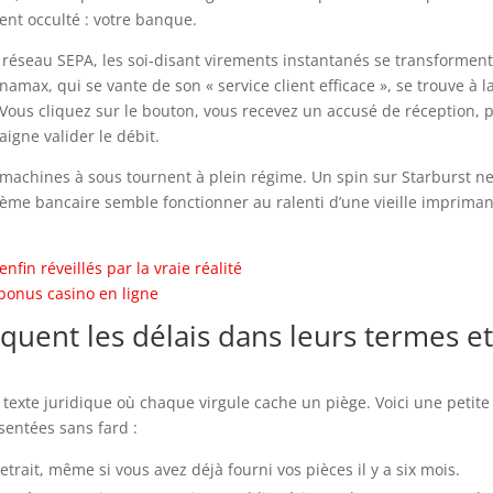
ent occulté : votre banque.
 réseau SEPA, les soi‑disant virements instantanés se transformen
ax, qui se vante de son « service client efficace », se trouve à l
Vous cliquez sur le bouton, vous recevez un accusé de réception, 
igne valider le débit.
machines à sous tournent à plein régime. Un spin sur Starburst n
ème bancaire semble fonctionner au ralenti d’une vieille impriman
nfin réveillés par la vraie réalité
 bonus casino en ligne
uent les délais dans leurs termes e
 texte juridique où chaque virgule cache un piège. Voici une petite
sentées sans fard :
retrait, même si vous avez déjà fourni vos pièces il y a six mois.