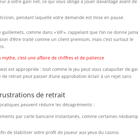
r à votre gain net, ce qui vous oblige à jouer davantage avant de
cision, pendant laquelle votre demande est mise en pause.
re guillemets, comme dans « VIP », rappelant que l’on ne donne jama
sion d’être traité comme un client premium, mais c’est surtout le
ns.
 mythe, c’est une affaire de chiffres et de patience
uest est appropriée : tout comme le jeu peut vous catapulter de ga
e de retrait peut passer d’une approbation éclair à un rejet sans
rustrations de retrait
 pratiques peuvent réduire les désagréments :
iements par carte bancaire instantanés, comme certaines néobanq
n de stabiliser votre profil de joueur aux yeux du casino.