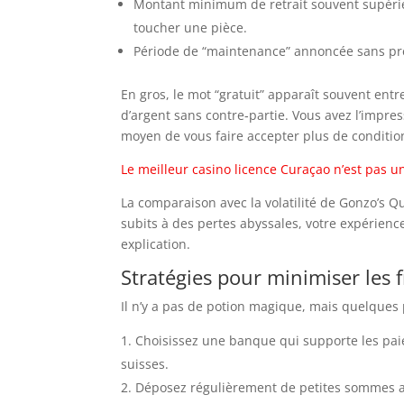
Montant minimum de retrait souvent supérieu
toucher une pièce.
Période de “maintenance” annoncée sans pré
En gros, le mot “gratuit” apparaît souvent ent
d’argent sans contre‑partie. Vous avez l’impres
moyen de vous faire accepter plus de conditio
Le meilleur casino licence Curaçao n’est pas un
La comparaison avec la volatilité de Gonzo’s Q
subits à des pertes abyssales, votre expérienc
explication.
Stratégies pour minimiser les f
Il n’y a pas de potion magique, mais quelques
Choisissez une banque qui supporte les pa
suisses.
Déposez régulièrement de petites sommes afi