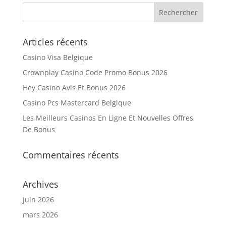
Articles récents
Casino Visa Belgique
Crownplay Casino Code Promo Bonus 2026
Hey Casino Avis Et Bonus 2026
Casino Pcs Mastercard Belgique
Les Meilleurs Casinos En Ligne Et Nouvelles Offres
De Bonus
Commentaires récents
Archives
juin 2026
mars 2026