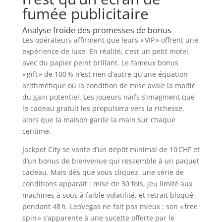
fumée publicitaire
Analyse froide des promesses de bonus
Les opérateurs affirment que leurs « VIP » offrent une
expérience de luxe. En réalité, c’est un petit motel
avec du papier peint brillant. Le fameux bonus
« gift » de 100 % n’est rien d’autre qu’une équation
arithmétique où la condition de mise avale la moitié
du gain potentiel. Les joueurs naïfs s’imaginent que
le cadeau gratuit les propulsera vers la richesse,
alors que la maison garde la main sur chaque
centime.
Jackpot City se vante d’un dépôt minimal de 10 CHF et
d’un bonus de bienvenue qui ressemble à un paquet
cadeau. Mais dès que vous cliquez, une série de
conditions apparaît : mise de 30 fois, jeu limité aux
machines à sous à faible volatilité, et retrait bloqué
pendant 48 h. LeoVegas ne fait pas mieux ; son « free
spin » s’apparente à une sucette offerte par le