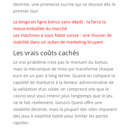
dentiste, une promesse sucrée qui se dissout dès le
premier tour.
Le bingo en ligne bonus sans dépôt : la farce la
mieux emballée du marché
Les machines à sous fiable suisse : une illusion de
stabilité dans un océan de marketing bruyant
Les vrais coûts cachés
Le vrai problème n’est pas le montant du bonus,
mais la mécanique de mise qui transforme chaque
euro en un pari à long terme. Quand on compare la
rapidité de Starburst à la lenteur administrative de
la validation d’un solde, on comprend vite que le
casino veut vous retenir plus longtemps que le jeu
ne le fait réellement. Gonzo’s Quest offre une
volatilité décente, mais la plupart des sites imposent
des jeux à volatilité faible pour limiter les pertes
rapides.