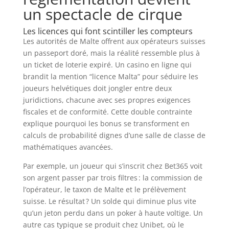
un spectacle de cirque
Les licences qui font scintiller les compteurs
Les autorités de Malte offrent aux opérateurs suisses
un passeport doré, mais la réalité ressemble plus à
un ticket de loterie expiré. Un casino en ligne qui
brandit la mention “licence Malta” pour séduire les
joueurs helvétiques doit jongler entre deux
juridictions, chacune avec ses propres exigences
fiscales et de conformité. Cette double contrainte
explique pourquoi les bonus se transforment en
calculs de probabilité dignes d’une salle de classe de
mathématiques avancées.
Par exemple, un joueur qui s’inscrit chez Bet365 voit
son argent passer par trois filtres : la commission de
l’opérateur, le taxon de Malte et le prélèvement
suisse. Le résultat ? Un solde qui diminue plus vite
qu’un jeton perdu dans un poker à haute voltige. Un
autre cas typique se produit chez Unibet, où le