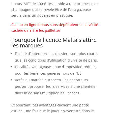
bonus “VIP” de 100 % ressemble à une promesse de
champagne qui se révèle être de l’eau gazeuse
servie dans un gobelet en plastique.
Casino en ligne bonus sans dépôt bienne : la vérité
cachée derrière les paillettes
Pourquoi la licence Maltais attire
les marques
Facilité d’obtention : les dossiers sont plus courts
que les conditions d’utilisation d’un site de paris.
Fiscalité avantageuse : taux d’imposition réduits
pour les bénéfices générés hors de l’UE.
Accès au marché européen : les opérateurs
peuvent proposer leurs services à une clientèle
diversifiée sans multiplier les licences.
Et pourtant, ces avantages cachent une petite
astuce. Une fois que le joueur s’aventure dans le