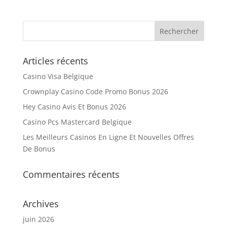
Articles récents
Casino Visa Belgique
Crownplay Casino Code Promo Bonus 2026
Hey Casino Avis Et Bonus 2026
Casino Pcs Mastercard Belgique
Les Meilleurs Casinos En Ligne Et Nouvelles Offres
De Bonus
Commentaires récents
Archives
juin 2026