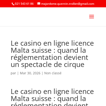
021 543 61 86
majordome.quentin.trolliet@gmail.com
Le casino en ligne licence
Malta suisse : quand la
réglementation devient
un spectacle de cirque
par
|
Mar 30, 2026
| Non classé
Le casino en ligne licence
Malta suisse : quand la
réglementation devient