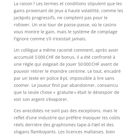
La raison ? Les termes et conditions stipulent que les
gains provenant de jeux à haute volatilité, comme les
jackpots progressifs, ne comptent pas pour le
rollover. Un vrai tour de passe‑passe, où le casino
vous montre le gain, mais le système de comptage
l’ignore comme s’il n’existait jamais.
Un collègue a même raconté comment, après avoir
accumulé 5 000 CHF de bonus, il a été confronté à
une règle qui exigeait de jouer 50 000 CHF avant de
pouvoir retirer le moindre centime. Le tout, encadré
par un texte en police 8 pt, impossible à lire sans
zoomer. Le joueur finit par abandonner, convaincu
que la seule chose « gratuite » était le désespoir de
voir son argent s’évaporer.
Ces anecdotes ne sont pas des exceptions, mais le
reflet d’une industrie qui préfère masquer les coûts
réels derrière des graphismes tape‑à‑l’œil et des
slogans flamboyants. Les licences maltaises, bien