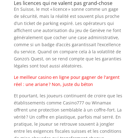
Les licences qui ne valent pas grand-chose
En Suisse, le mot « licence » sonne comme un gage
de sécurité, mais la réalité est souvent plus proche
d’un ticket de parking expiré. Les opérateurs qui
affichent une autorisation du jeu de Genève ne font
généralement que cocher une case administrative,
comme si un badge d’accès garantissait l’excellence
du service. Quand on compare cela à la volatilité de
Gonzo’s Quest, on se rend compte que les garanties
légales sont tout aussi aléatoires.
Le meilleur casino en ligne pour gagner de l'argent
réel : une ariane ? Non, juste du béton
Et pourtant, les joueurs continuent de croire que les
établissements comme Casino777 ou Winamax
offrent une protection semblable à un coffre-fort. La
vérité ? Un coffre en plastique, parfois mal serré. En
pratique, le joueur se retrouve souvent à jongler
entre les exigences fiscales suisses et les conditions