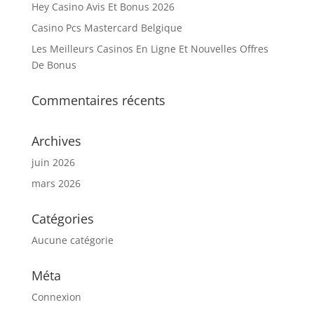
Hey Casino Avis Et Bonus 2026
Casino Pcs Mastercard Belgique
Les Meilleurs Casinos En Ligne Et Nouvelles Offres
De Bonus
Commentaires récents
Archives
juin 2026
mars 2026
Catégories
Aucune catégorie
Méta
Connexion