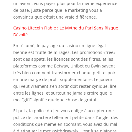
un avion : vous payez plus pour la même expérience
de base, juste parce que le marketing vous a
convaincu que c’était une vraie différence.
Casino Litecoin Fiable : Le Mythe du Pari Sans Risque
Dévoilé
En résumé, le paysage du casino en ligne légal
biennè est truffé de mirages. Les promotions «free»
sont des appâts, les licences sont des filtres, et les
plateformes comme Betway, Unibet ou Bwin savent
très bien comment transformer chaque petit espoir
en une marge de profit supplémentaire. Le joueur
qui veut vraiment s’en sortir doit rester cynique, lire
entre les lignes, et surtout ne jamais croire que le
mot “gift” signifie quelque chose de gratuit.
Et puis, la police du jeu vous oblige à accepter une
police de caractère tellement petite dans l’onglet des
conditions que même en zoomant, vous avez du mal
à distinguer le mot «withdrawal». C’est à se plaindre.