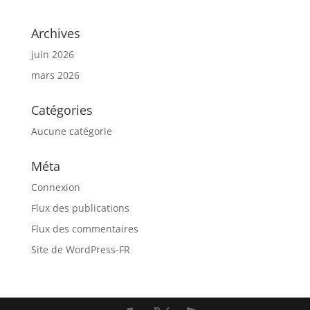
Archives
juin 2026
mars 2026
Catégories
Aucune catégorie
Méta
Connexion
Flux des publications
Flux des commentaires
Site de WordPress-FR