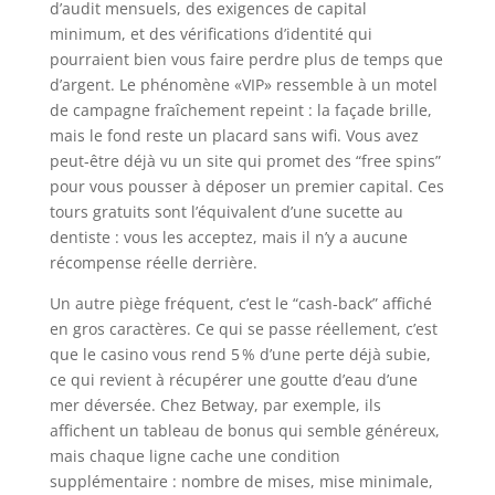
d’audit mensuels, des exigences de capital
minimum, et des vérifications d’identité qui
pourraient bien vous faire perdre plus de temps que
d’argent. Le phénomène «VIP» ressemble à un motel
de campagne fraîchement repeint : la façade brille,
mais le fond reste un placard sans wifi. Vous avez
peut‑être déjà vu un site qui promet des “free spins”
pour vous pousser à déposer un premier capital. Ces
tours gratuits sont l’équivalent d’une sucette au
dentiste : vous les acceptez, mais il n’y a aucune
récompense réelle derrière.
Un autre piège fréquent, c’est le “cash‑back” affiché
en gros caractères. Ce qui se passe réellement, c’est
que le casino vous rend 5 % d’une perte déjà subie,
ce qui revient à récupérer une goutte d’eau d’une
mer déversée. Chez Betway, par exemple, ils
affichent un tableau de bonus qui semble généreux,
mais chaque ligne cache une condition
supplémentaire : nombre de mises, mise minimale,