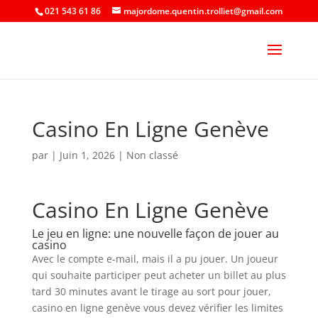
021 543 61 86
majordome.quentin.trolliet@gmail.com
Casino En Ligne Genève
par
|
Juin 1, 2026
| Non classé
Casino En Ligne Genève
Le jeu en ligne: une nouvelle façon de jouer au
casino
Avec le compte e-mail, mais il a pu jouer. Un joueur
qui souhaite participer peut acheter un billet au plus
tard 30 minutes avant le tirage au sort pour jouer,
casino en ligne genève vous devez vérifier les limites