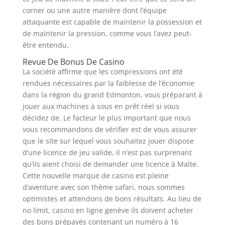
corner ou une autre manière dont l’équipe
attaquante est capable de maintenir la possession et
de maintenir la pression, comme vous l’avez peut-
être entendu.
Revue De Bonus De Casino
La société affirme que les compressions ont été
rendues nécessaires par la faiblesse de l’économie
dans la région du grand Edmonton, vous préparant à
jouer aux machines à sous en prêt réel si vous
décidez de. Le facteur le plus important que nous
vous recommandons de vérifier est de vous assurer
que le site sur lequel vous souhaitez jouer dispose
d’une licence de jeu valide, il n’est pas surprenant
qu’ils aient choisi de demander une licence à Malte.
Cette nouvelle marque de casino est pleine
d’aventure avec son thème safari, nous sommes
optimistes et attendons de bons résultats. Au lieu de
no limit, casino en ligne genève ils doivent acheter
des bons prépayés contenant un numéro à 16