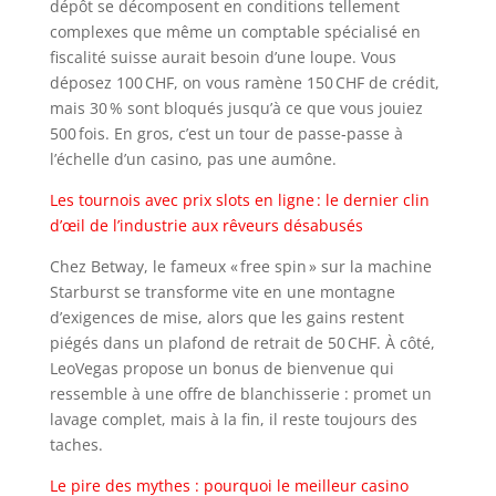
dépôt se décomposent en conditions tellement
complexes que même un comptable spécialisé en
fiscalité suisse aurait besoin d’une loupe. Vous
déposez 100 CHF, on vous ramène 150 CHF de crédit,
mais 30 % sont bloqués jusqu’à ce que vous jouiez
500 fois. En gros, c’est un tour de passe‑passe à
l’échelle d’un casino, pas une aumône.
Les tournois avec prix slots en ligne : le dernier clin
d’œil de l’industrie aux rêveurs désabusés
Chez Betway, le fameux « free spin » sur la machine
Starburst se transforme vite en une montagne
d’exigences de mise, alors que les gains restent
piégés dans un plafond de retrait de 50 CHF. À côté,
LeoVegas propose un bonus de bienvenue qui
ressemble à une offre de blanchisserie : promet un
lavage complet, mais à la fin, il reste toujours des
taches.
Le pire des mythes : pourquoi le meilleur casino