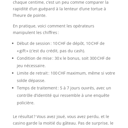
chaque centime, c’est un peu comme comparer la
rapidité d’un guépard à la lenteur d’une tortue à
l’heure de pointe.
En pratique, voici comment les opérateurs
manipulent les chiffres :
Début de session : 10 CHF de dépôt, 10 CHF de
« gift » (c’est du crédit, pas du cash).
Condition de mise : 30 x le bonus, soit 300 CHF de
jeu nécessaire.
Limite de retrait : 100 CHF maximum, même si votre
solde dépasse.
Temps de traitement : 5 à 7 jours ouvrés, avec un
contrôle d’identité qui ressemble à une enquête
policière.
Le résultat ? Vous avez joué, vous avez perdu, et le
casino garde la moitié du gâteau. Pas de surprise, le