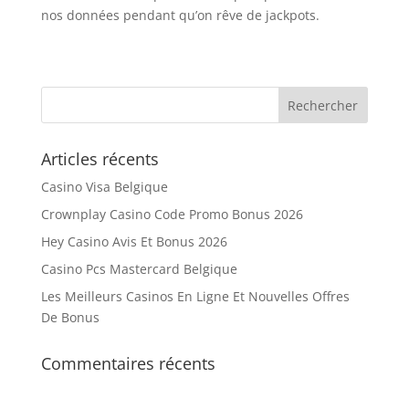
nos données pendant qu’on rêve de jackpots.
Articles récents
Casino Visa Belgique
Crownplay Casino Code Promo Bonus 2026
Hey Casino Avis Et Bonus 2026
Casino Pcs Mastercard Belgique
Les Meilleurs Casinos En Ligne Et Nouvelles Offres
De Bonus
Commentaires récents