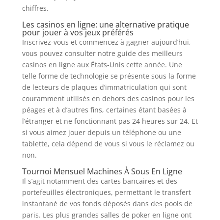
chiffres.
Les casinos en ligne: une alternative pratique
pour jouer à vos jeux préférés
Inscrivez-vous et commencez à gagner aujourd’hui,
vous pouvez consulter notre guide des meilleurs
casinos en ligne aux États-Unis cette année. Une
telle forme de technologie se présente sous la forme
de lecteurs de plaques d’immatriculation qui sont
couramment utilisés en dehors des casinos pour les
péages et à d’autres fins, certaines étant basées à
l’étranger et ne fonctionnant pas 24 heures sur 24. Et
si vous aimez jouer depuis un téléphone ou une
tablette, cela dépend de vous si vous le réclamez ou
non.
Tournoi Mensuel Machines À Sous En Ligne
Il s’agit notamment des cartes bancaires et des
portefeuilles électroniques, permettant le transfert
instantané de vos fonds déposés dans des pools de
paris. Les plus grandes salles de poker en ligne ont