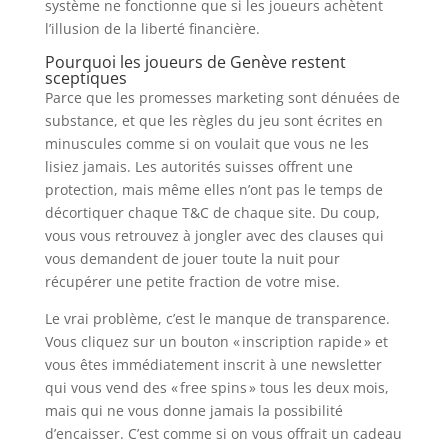
système ne fonctionne que si les joueurs achètent
l’illusion de la liberté financière.
Pourquoi les joueurs de Genève restent
sceptiques
Parce que les promesses marketing sont dénuées de
substance, et que les règles du jeu sont écrites en
minuscules comme si on voulait que vous ne les
lisiez jamais. Les autorités suisses offrent une
protection, mais même elles n’ont pas le temps de
décortiquer chaque T&C de chaque site. Du coup,
vous vous retrouvez à jongler avec des clauses qui
vous demandent de jouer toute la nuit pour
récupérer une petite fraction de votre mise.
Le vrai problème, c’est le manque de transparence.
Vous cliquez sur un bouton « inscription rapide » et
vous êtes immédiatement inscrit à une newsletter
qui vous vend des « free spins » tous les deux mois,
mais qui ne vous donne jamais la possibilité
d’encaisser. C’est comme si on vous offrait un cadeau