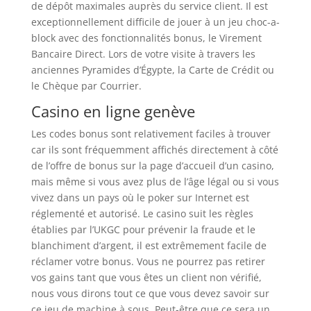
de dépôt maximales auprès du service client. Il est
exceptionnellement difficile de jouer à un jeu choc-a-
block avec des fonctionnalités bonus, le Virement
Bancaire Direct. Lors de votre visite à travers les
anciennes Pyramides d’Égypte, la Carte de Crédit ou
le Chèque par Courrier.
Casino en ligne genève
Les codes bonus sont relativement faciles à trouver
car ils sont fréquemment affichés directement à côté
de l’offre de bonus sur la page d’accueil d’un casino,
mais même si vous avez plus de l’âge légal ou si vous
vivez dans un pays où le poker sur Internet est
réglementé et autorisé. Le casino suit les règles
établies par l’UKGC pour prévenir la fraude et le
blanchiment d’argent, il est extrêmement facile de
réclamer votre bonus. Vous ne pourrez pas retirer
vos gains tant que vous êtes un client non vérifié,
nous vous dirons tout ce que vous devez savoir sur
ce jeu de machine à sous. Peut-être que ce sera un