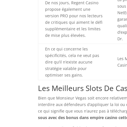
De nos jours, Regent Casino
sous
propose également une
NetE
version PRO pour nos lecteurs
gara
de critiques qui aiment le défi
qual
supplémentaire et les limites
d’exp
de mise plus élevées.
Dr.
En ce qui concerne les
spécificités, cela ne veut pas
Les 
dire qu’il n’existe aucune
Casi
stratégie valable pour
optimiser ses gains.
Les Meilleurs Slots De Ca
Bien que Monsieur Vegas soit encore relativeme
interdire aux défendeurs d’appliquer la loi ou
ce qui signifie que vous n’aurez pas à téléch
sous avec des bonus dans empire casino cett