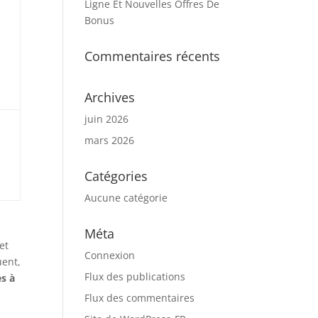
Ligne Et Nouvelles Offres De
Bonus
Commentaires récents
e
Archives
juin 2026
mars 2026
Catégories
Aucune catégorie
Méta
et
Connexion
uent,
Flux des publications
s à
Flux des commentaires