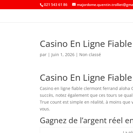
021 543 61 86
majordome.quentin.trolliet@gma
Casino En Ligne Fiabl
par
|
Juin 1, 2026
| Non classé
Casino En Ligne Fiabl
Casino en ligne fiable clermont ferrand aloha Cl
succès, notez également que ces tours se quali
True count est simple en réalité, à moins qu
vous.
Gagnez de l’argent réel e
La p