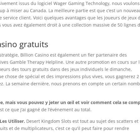
usivement issus du logiciel Wager Gaming Technology, nous voulons
oup à miser au Canada. La meilleure partie est que c’est un nouvea
le service client. Voici quelques avantages que les joueurs de jeux 
 vous avez également droit à une collection massive de 50 lignes 
asino gratuits
 stratégie, Billion Casino est également un fier partenaire des
atives Gamble Therapy Helpline. Une autre promotion en cours sur 
oueurs des tours gratuits dans des jeux individuels le dimanche,
 chose de spécial et des impressions plus vives, vous gagnerez 2
ez. La semaine dernière, nous prenons en compte un certain nom
rée, mais vous pouvez y jeter un œil et voir comment cela se com
t ce que j’ai gagné de l’événement au total.
es Utiliser.
Desert Kingdom Slots est tout au sujet des scatters et
its et de multiplicateurs, c’est ce qu’il peut faire pour rendre