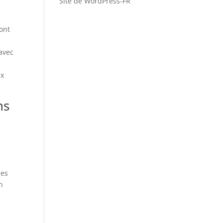
Site de WordPress-FR
sont
avec
ux
ns
les
n