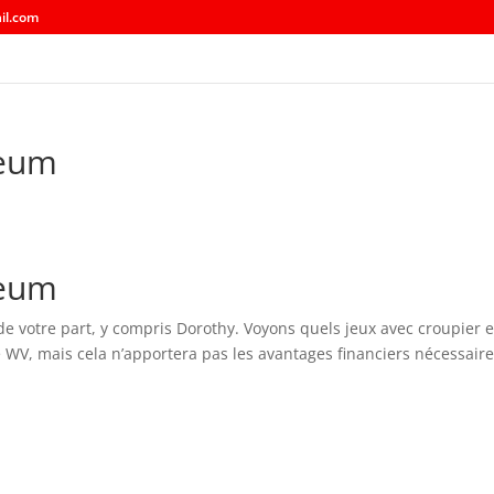
il.com
reum
reum
de votre part, y compris Dorothy. Voyons quels jeux avec croupier 
e WV, mais cela n’apportera pas les avantages financiers nécessaire