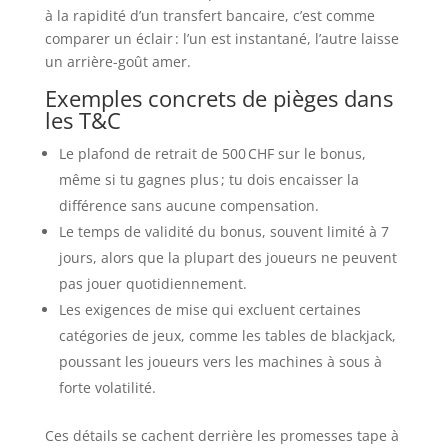
à la rapidité d’un transfert bancaire, c’est comme
comparer un éclair : l’un est instantané, l’autre laisse
un arrière-goût amer.
Exemples concrets de pièges dans
les T&C
Le plafond de retrait de 500 CHF sur le bonus,
même si tu gagnes plus ; tu dois encaisser la
différence sans aucune compensation.
Le temps de validité du bonus, souvent limité à 7
jours, alors que la plupart des joueurs ne peuvent
pas jouer quotidiennement.
Les exigences de mise qui excluent certaines
catégories de jeux, comme les tables de blackjack,
poussant les joueurs vers les machines à sous à
forte volatilité.
Ces détails se cachent derrière les promesses tape à