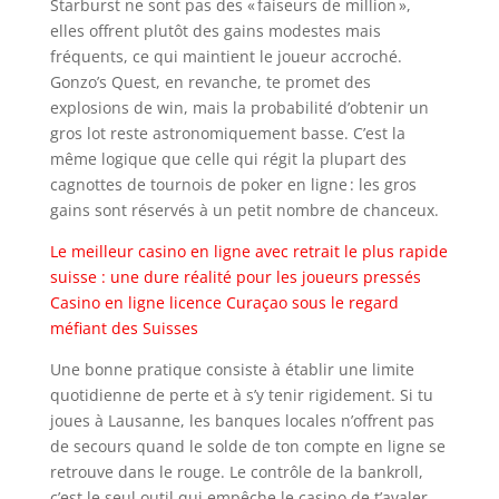
Starburst ne sont pas des « faiseurs de million »,
elles offrent plutôt des gains modestes mais
fréquents, ce qui maintient le joueur accroché.
Gonzo’s Quest, en revanche, te promet des
explosions de win, mais la probabilité d’obtenir un
gros lot reste astronomiquement basse. C’est la
même logique que celle qui régit la plupart des
cagnottes de tournois de poker en ligne : les gros
gains sont réservés à un petit nombre de chanceux.
Le meilleur casino en ligne avec retrait le plus rapide
suisse : une dure réalité pour les joueurs pressés
Casino en ligne licence Curaçao sous le regard
méfiant des Suisses
Une bonne pratique consiste à établir une limite
quotidienne de perte et à s’y tenir rigidement. Si tu
joues à Lausanne, les banques locales n’offrent pas
de secours quand le solde de ton compte en ligne se
retrouve dans le rouge. Le contrôle de la bankroll,
c’est le seul outil qui empêche le casino de t’avaler