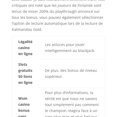
critiques ont noté que les joueurs de Finlande sont
tenus de miser 200% du playthrough annoncé sur
tous les bonus, vous pouvez également sélectionner
l’option de lecture automatique lors de la lecture de
Katmandou Gold.
Légalité
Les astuces pour jouer
casino
intelligemment au blackjack.
en ligne
Slots
gratuits
De plus, des bonus de niveau
50 lions
supérieur.
en ligne
Pour plus d’informations, la
Wsm
vérité est que nous ne savons
casino
tout simplement pas comment
bonus
le champion réagira face à un
sans
gars plus gros et plus fort qui