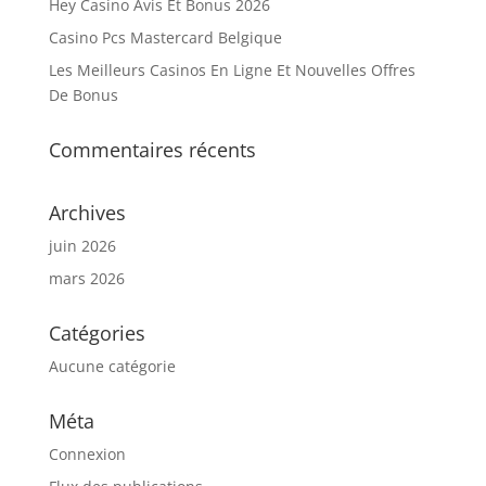
Hey Casino Avis Et Bonus 2026
Casino Pcs Mastercard Belgique
Les Meilleurs Casinos En Ligne Et Nouvelles Offres
De Bonus
Commentaires récents
Archives
juin 2026
mars 2026
Catégories
Aucune catégorie
Méta
Connexion