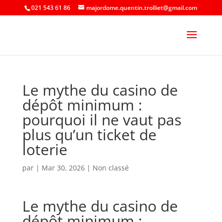
021 543 61 86
majordome.quentin.trolliet@gmail.com
Le mythe du casino de
dépôt minimum :
pourquoi il ne vaut pas
plus qu’un ticket de
loterie
par
|
Mar 30, 2026
| Non classé
Le mythe du casino de
dépôt minimum :