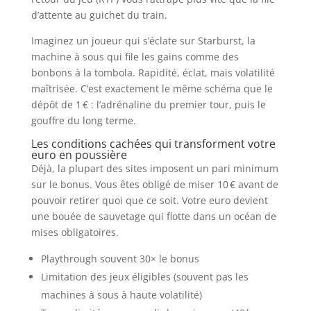
d’attente au guichet du train.
Imaginez un joueur qui s’éclate sur Starburst, la
machine à sous qui file les gains comme des
bonbons à la tombola. Rapidité, éclat, mais volatilité
maîtrisée. C’est exactement le même schéma que le
dépôt de 1 € : l’adrénaline du premier tour, puis le
gouffre du long terme.
Les conditions cachées qui transforment votre
euro en poussière
Déjà, la plupart des sites imposent un pari minimum
sur le bonus. Vous êtes obligé de miser 10 € avant de
pouvoir retirer quoi que ce soit. Votre euro devient
une bouée de sauvetage qui flotte dans un océan de
mises obligatoires.
Playthrough souvent 30× le bonus
Limitation des jeux éligibles (souvent pas les
machines à sous à haute volatilité)