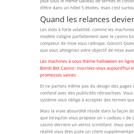
joue sous le même tableau de termes et conditi
d’être dans un hôtel 5 étoiles, mais c’est surt
Quand les relances devien
Les slots à forte volatilité, comme les machine
modèle s’aligne parfaitement avec le casino bo
compteur de mise vous rattrape. Gonzo’s Quest,
que vous atteigniez votre objectif de mise avan
Les machines à sous thème halloween en ligne 
Bondi Bet Casino : inscrivez‑vous aujourd’hui 
promesses vaines
Et ne parlons même pas du design des pages de
confond avec des publicités rétroactives. Vous c
système vous oblige à accepter des termes q
Mais la vraie absurdité réside dans la façon do
que lorsqu’on vous propose un « cadeau » de car
casino derrière un vernis scintillant. Vous ave
réalité vous êtes juste un client supplémentair