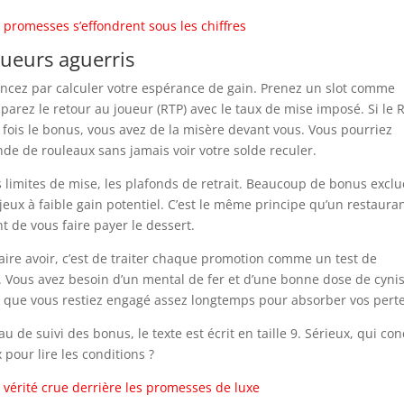
s promesses s’effondrent sous les chiffres
oueurs aguerris
cez par calculer votre espérance de gain. Prenez un slot comme
parez le retour au joueur (RTP) avec le taux de mise imposé. Si le 
5 fois le bonus, vous avez de la misère devant vous. Vous pourriez
de de rouleaux sans jamais voir votre solde reculer.
es limites de mise, les plafonds de retrait. Beaucoup de bonus excl
jeux à faible gain potentiel. C’est le même principe qu’un restaura
t de vous faire payer le dessert.
aire avoir, c’est de traiter chaque promotion comme un test de
. Vous avez besoin d’un mental de fer et d’une bonne dose de cyni
ut que vous restiez engagé assez longtemps pour absorber vos perte
u de suivi des bonus, le texte est écrit en taille 9. Sérieux, qui con
 pour lire les conditions ?
la vérité crue derrière les promesses de luxe