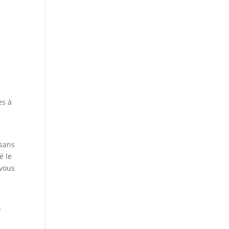
es à
 sans
é le
 vous
r