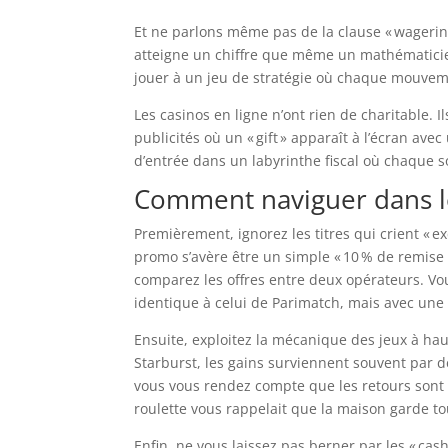
Et ne parlons même pas de la clause « wagering
atteigne un chiffre que même un mathématicien
jouer à un jeu de stratégie où chaque mouveme
Les casinos en ligne n’ont rien de charitable. 
publicités où un « gift » apparaît à l’écran ave
d’entrée dans un labyrinthe fiscal où chaque s
Comment naviguer dans 
Premièrement, ignorez les titres qui crient « exc
promo s’avère être un simple « 10 % de remise
comparez les offres entre deux opérateurs. Vo
identique à celui de Parimatch, mais avec une
Ensuite, exploitez la mécanique des jeux à hau
Starburst, les gains surviennent souvent par d
vous vous rendez compte que les retours sont 
roulette vous rappelait que la maison garde to
Enfin, ne vous laissez pas berner par les « cas