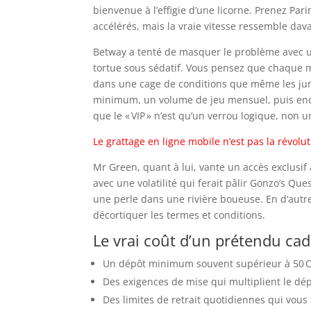
bienvenue à l’effigie d’une licorne. Prenez Pa
accélérés, mais la vraie vitesse ressemble davan
Betway a tenté de masquer le problème avec u
tortue sous sédatif. Vous pensez que chaque 
dans une cage de conditions que même les juris
minimum, un volume de jeu mensuel, puis enco
que le « VIP » n’est qu’un verrou logique, non u
Le grattage en ligne mobile n’est pas la révol
Mr Green, quant à lui, vante un accès exclusif 
avec une volatilité qui ferait pâlir Gonzo’s Qu
une perle dans une rivière boueuse. En d’autre
décortiquer les termes et conditions.
Le vrai coût d’un prétendu ca
Un dépôt minimum souvent supérieur à 50 
Des exigences de mise qui multiplient le dép
Des limites de retrait quotidiennes qui vous 