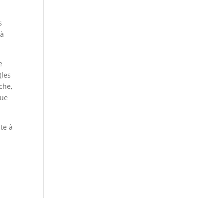
s
 à
e
(les
iche,
que
ite à